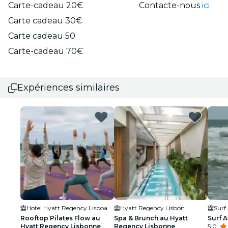
Carte-cadeau 20€
Contacte-nous
ici
Carte cadeau 30€
Carte cadeau 50
Carte-cadeau 70€
Expériences similaires
Hotel Hyatt Regency Lisboa
Hyatt Regency Lisbon
Rooftop Pilates Flow au
Spa & Brunch au Hyatt
Surf A
Hyatt Regency Lisbonne
Regency Lisbonne
5.0