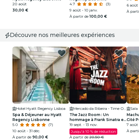
20 août
4.7
(3)
6 août 
30,00 €
9 août - 10 janv.
À part
À partir de
100,00 €
Découvre nos meilleures expériences
Hotel Hyatt Regency Lisboa
Mercado da Ribeira - Time Out Market
Spa & Déjeuner au Hyatt
The Jazz Room : Un
Machu
Regency Lisbonne
hommage à Frank Sinatra et
Cité 
5.0
(7)
Louis Armstrong
19 sept. - 13 nov.
7 août 
10 août - 31 déc.
À part
Jusqu'à 10 % de réduction
À partir de
90,00 €
À partir de
20,50 €