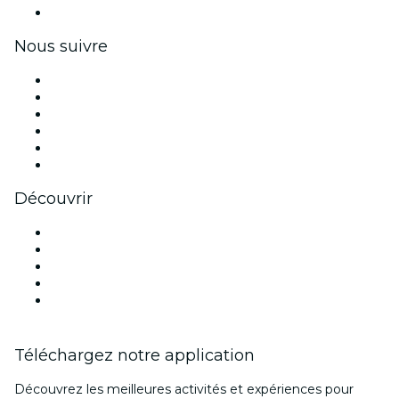
Coupons et cartes cadeaux pour les entreprises
Nous suivre
Facebook
X (Twitter)
Instagram
TikTok
LinkedIn
Youtube
Découvrir
Lieux d'événements à Lisbonne
Aujourd'hui
Demain
Cette semaine
Ce week-end
Téléchargez notre application
Découvrez les meilleures activités et expériences pour