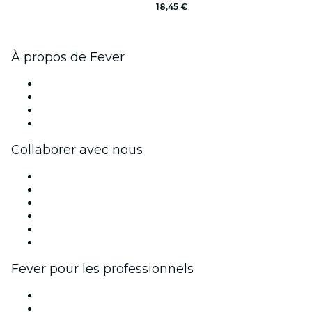
18,45 €
À propos de Fever
Presse
Travailler chez Fever
Cartes-cadeaux
Centre d'aide
Collaborer avec nous
Fever Zone
Publiez votre événement
Événements d'entreprise et avantages
Programme d'affiliation
Programme d'ambassadeurs et d'influenceurs
Partenariats avec des marques
Fever pour les professionnels
Événements privés et billets de groupe
Avantages pour les entreprises