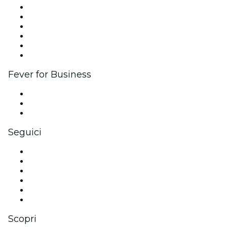
Gestisci il tuo evento
Pubblica il tuo evento
Eventi aziendali & benefit
Programma di affiliazione
Programma Ambassador e Influencer
Brand partnership
Fever for Business
Eventi privati e biglietti di gruppo
Benefit aziendali
Gift card e voucher aziendali
Seguici
Facebook
X (Twitter)
Instagram
TikTok
LinkedIn
Youtube
Scopri