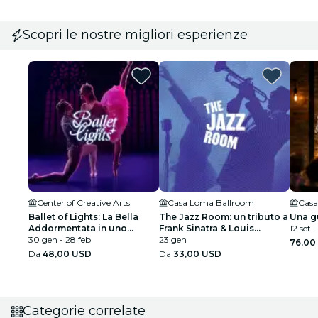
Scopri le nostre migliori esperienze
Center of Creative Arts
Casa Loma Ballroom
Casa
Ballet of Lights: La Bella
The Jazz Room: un tributo a
Una gu
Addormentata in uno
Frank Sinatra & Louis
12 set -
spettacolo scintillante
30 gen - 28 feb
Armstrong
23 gen
76,00
Da
48,00 USD
Da
33,00 USD
Categorie correlate