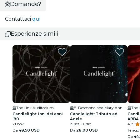
Domande?
Contattaci
qui
Esperienze simili
The Link Auditorium
E. Desmond and Mary Ann Lee Theater
The 
Candlelight: inni dei anni
Candlelight: Tributo ad
Candle
’80
Adele
ABBA
21 nov
19 set - 6 dic
4.8
Da
48,50 USD
Da
28,00 USD
14 ago 
Da
44