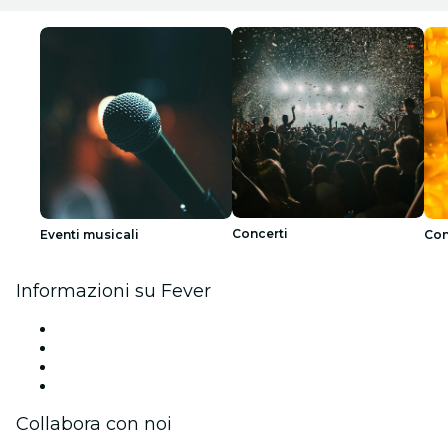
Concerti
Eventi musicali
Con
Informazioni su Fever
Stampa
Unisciti al team
Carte regalo
Centro assistenza
Collabora con noi