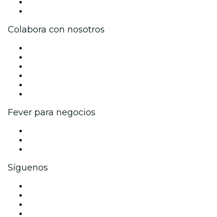
Tarjetas Regalo
Centro de asistencia
Colabora con nosotros
Gestiona tu evento
Publica tu evento
Eventos y beneficios para empresas
Programa de Afiliados
Programa de embajadores e influencers
Colaboraciones de marca
Fever para negocios
Eventos privados y entradas de grupo
Beneficios corporativos
Tarjetas y cupones de regalo corporativos
Síguenos
Facebook
X (Twitter)
Instagram
TikTok