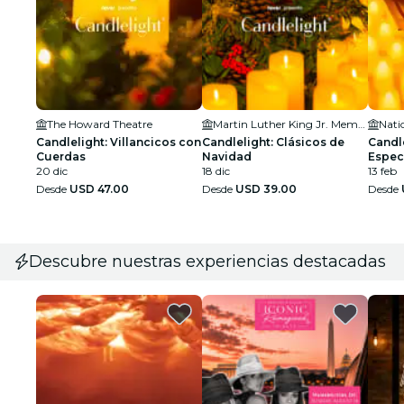
The Howard Theatre
Martin Luther King Jr. Memorial Library
Candlelight: Villancicos con
Candlelight: Clásicos de
Candle
Cuerdas
Navidad
Especi
20 dic
18 dic
13 feb
Desde
USD 47.00
Desde
USD 39.00
Desde
Descubre nuestras experiencias destacadas