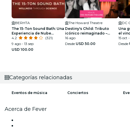
BERHTA
The Howard Theatre
The 15-Ton Sound Bath: Una
Destiny's Child: Tributo
Una g
Experiencia de Nube
icónico reimaginado –
el vin
Esponjosa
4.2
(321)
Washington DC
16 ago
15 oct 
9 ago - 13 sep
Desde
USD 50.00
Desde
USD 100.00
Categorías relacionadas
Eventos de música
Conciertos
Eve
Acerca de Fever
Prensa
Únete al equipo