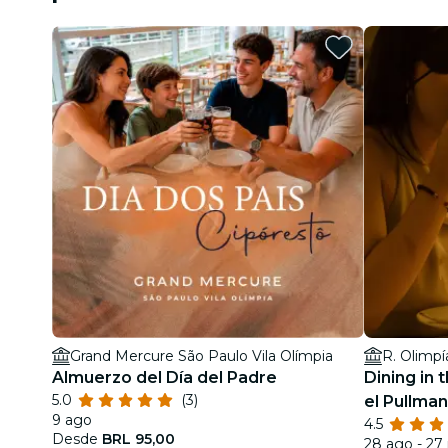
Grand Mercure São Paulo Vila Olímpia
R. Olimpí
Almuerzo del Día del Padre
Dining in 
5.0
(3)
el Pullman
9 ago
4.5
Desde
BRL 95,00
28 ago - 27