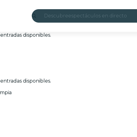
Descubre
espectáculos en directo
Madrid
entradas disponibles.
candlelight
Londres
experiencias y ciudades
entradas disponibles.
São Paulo
impia
exposiciones
Seúl
recorridos por la ciudad
conciertos