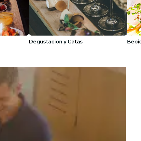
o
Degustación y Catas
Bebi