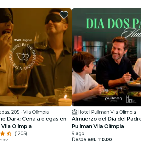
restaurantes
cine
adas, 205 - Vila Olímpia
Hotel Pullman Vila Olímpia
the Dark: Cena a ciegas en
Almuerzo del Día del Padre
 Vila Olímpia
Pullman Vila Olímpia
(1205)
9 ago
Desde
BRL 110,00
 nov