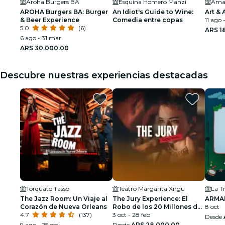
Aroha Burgers BA
Esquina Homero Manzi
AROHA Burgers BA: Burger
An Idiot's Guide to Wine:
Art & 
& Beer Experience
Comedia entre copas
11 ago 
5.0
(6)
ARS 1
6 ago - 31 mar
ARS 30,000.00
Descubre nuestras experiencias destacadas
Torquato Tasso
Teatro Margarita Xirgu
La T
The Jazz Room: Un Viaje al
The Jury Experience: El
ARMA
Corazón de Nueva Orleans
Robo de los 20 Millones de
8 oct
4.7
(137)
Dólares
3 oct - 28 feb
Desde
9 ago - 25 oct
Desde
ARS 28,000.00