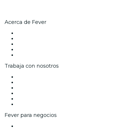
Acerca de Fever
Prensa
Únete al equipo
Tarjetas Regalo
Centro de asistencia
Arrepentimiento de compra
Trabaja con nosotros
Gestiona tu evento
Publica tu evento
Eventos y beneficios para empresas
Programa de Afiliados
Programa de embajadores e influencers
Colaboraciones de marca
Fever para negocios
Eventos privados y boletos de grupo