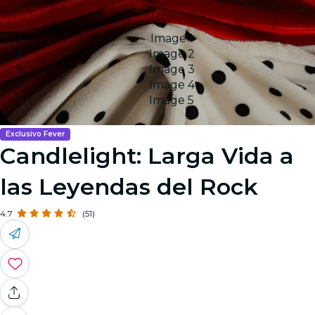
Image 1
Image 2
Image 3
Image 4
Image 5
Exclusivo Fever
Candlelight: Larga Vida a
las Leyendas del Rock
4.7
(51)