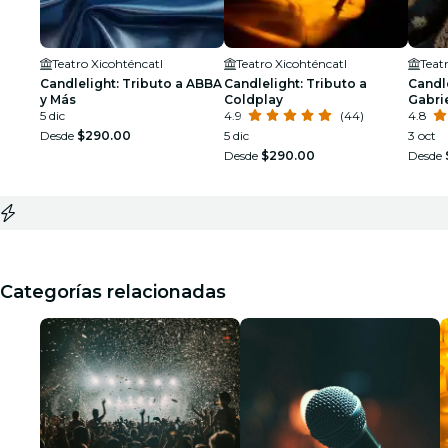
Teatro Xicohténcatl
Teatro Xicohténcatl
Teat
Candlelight: Tributo a ABBA
Candlelight: Tributo a
Candle
y Más
Coldplay
Gabri
5 dic
4.9
(44)
4.8
Desde
$290.00
5 dic
3 oct
Desde
$290.00
Desde
Categorías relacionadas