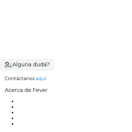
¿Alguna duda?
Contáctanos
aquí
Acerca de Fever
Prensa
Únete al equipo
Becas de Excelencia Fever
Tarjetas Regalo
Centro de asistencia