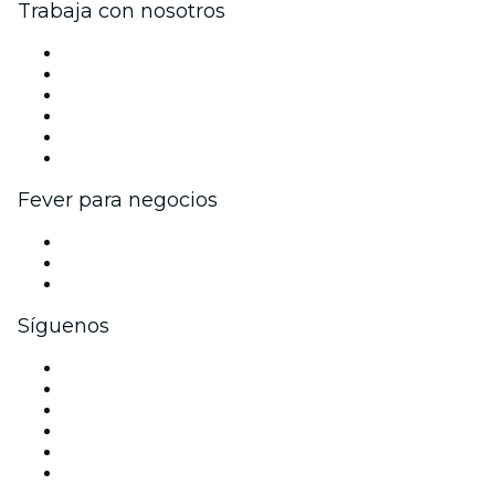
Trabaja con nosotros
Gestiona tu evento
Publica tu evento
Eventos y beneficios para empresas
Programa de Afiliados
Programa de embajadores e influencers
Colaboraciones de marca
Fever para negocios
Eventos privados y boletos de grupo
Beneficios corporativos
Tarjetas y cupones de regalo corporativos
Síguenos
Facebook
X (Twitter)
Instagram
TikTok
LinkedIn
Youtube