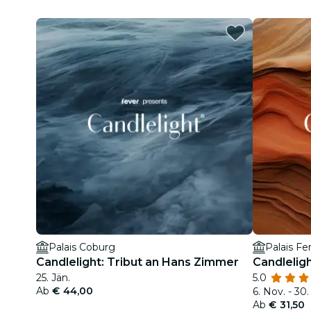
Palais Coburg
Palais Fer
Candlelight: Tribut an Hans Zimmer
Candlelig
25. Jän.
5.0
Ab
€ 44,00
6. Nov. - 30.
Ab
€ 31,50