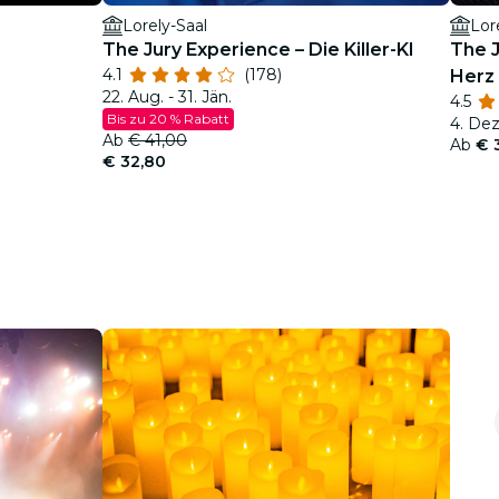
Lorely-Saal
Lor
The Jury Experience – Die Killer-KI
The J
4.1
(178)
Herz
22. Aug. - 31. Jän.
4.5
Bis zu 20 % Rabatt
4. Dez.
Ab
€ 41,00
Ab
€ 
€ 32,80