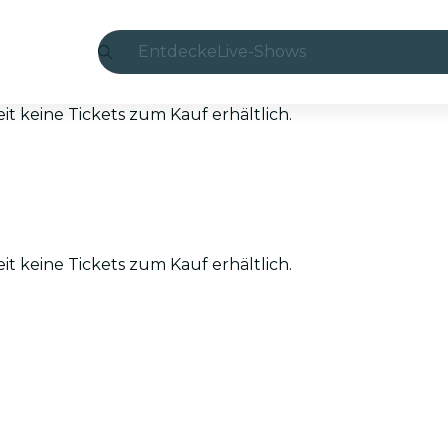
Entdecke
Live-Shows
Madrid
eit keine Tickets zum Kauf erhältlich.
Candlelight
London
Erlebnisse und Städte
eit keine Tickets zum Kauf erhältlich.
São Paulo
Seoul
Stadttouren
Konzerte