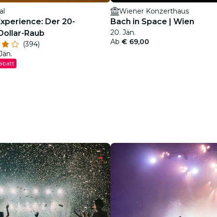
al
Wiener Konzerthaus
Experience: Der 20-
Bach in Space | Wien
20. Jän.
Dollar-Raub
Ab
€ 69,00
(394)
 Jän.
abatt