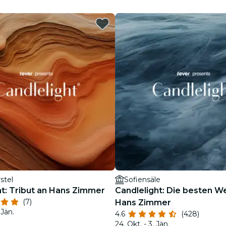
Restaurants
Kino
stel
Sofiensäle
ht: Tribut an Hans Zimmer
Candlelight: Die besten W
(7)
Hans Zimmer
 Jän.
4.6
(428)
24. Okt. - 3. Jän.