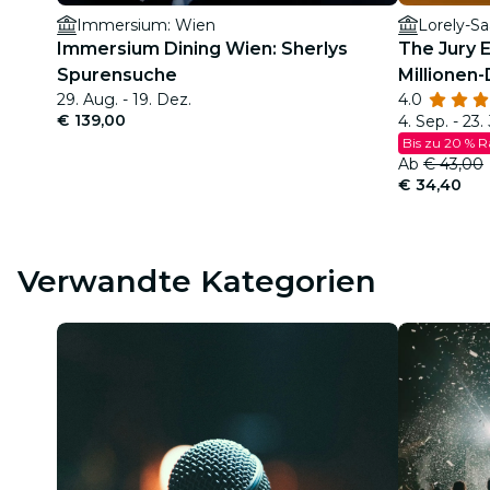
Immersium: Wien
Lorely-Sa
Immersium Dining Wien: Sherlys
The Jury 
Spurensuche
Millionen-
29. Aug. - 19. Dez.
4.0
€ 139,00
4. Sep. - 23.
Bis zu 20 % R
Ab
€ 43,00
€ 34,40
Verwandte Kategorien