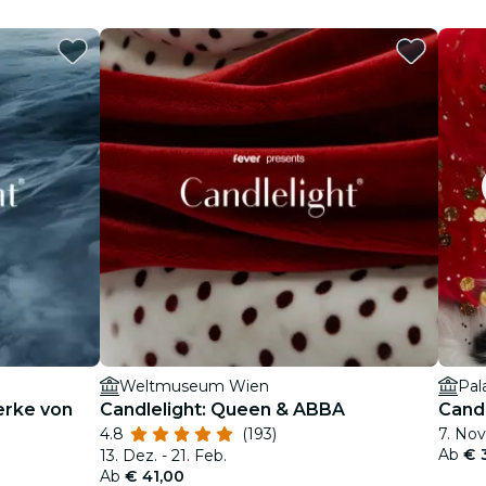
Weltmuseum Wien
Pal
erke von
Candlelight: Queen & ABBA
Cand
4.8
(193)
7. Nov.
Ab
€ 
13. Dez. - 21. Feb.
Ab
€ 41,00