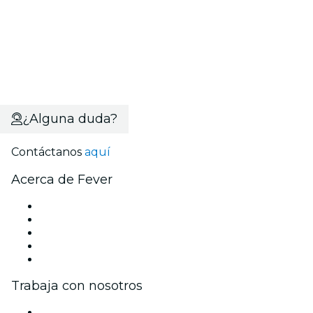
¿Alguna duda?
Contáctanos
aquí
Acerca de Fever
Prensa
Únete al equipo
Becas de Excelencia Fever
Tarjetas Regalo
Centro de asistencia
Trabaja con nosotros
Gestiona tu evento