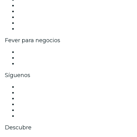
Publica tu evento
Eventos y beneficios para empresas
Programa de Afiliados
Programa de embajadores e influencers
Colaboraciones de marca
Fever para negocios
Eventos privados y boletos de grupo
Beneficios corporativos
Tarjetas y cupones de regalo corporativos
Síguenos
Facebook
X (Twitter)
Instagram
TikTok
LinkedIn
Youtube
Descubre