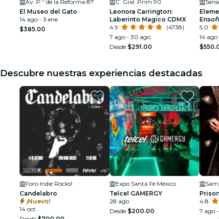
Av. P.º de la Reforma 87
C. Gral. Prim 90
Sen
El Museo del Gato
Leonora Carrington:
Eleme
14 ago - 3 ene
Laberinto Magico CDMX
Ensoñ
4.9
(4738)
5.0
$385.00
7 ago - 30 ago
14 ago 
Desde
$291.00
$550.
Descubre nuestras experiencias destacadas
Foro Indie Rocks!
Expo Santa Fe Mexico
Candelabro
Telcel GAMERGY
Priso
¡Nuevo!
28 ago
4.8
14 oct
Desde
$200.00
7 ago -
Desde
$700.00