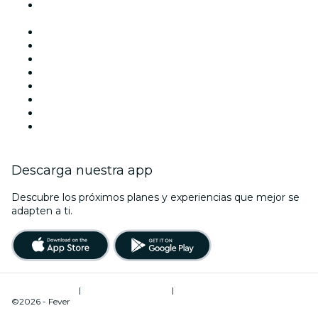
Locales y espacios de eventos en Ciudad de México -
CDMX
México
Hoy
Mañana
Esta semana
Este fin de semana
Halloween
San Valentín
Navidad
Descarga nuestra app
Descubre los próximos planes y experiencias que mejor se
adapten a ti.
Términos de uso
|
Política de privacidad
|
Gestión de cookies
©2026 - Fever