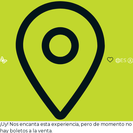
ES
¡Uy! Nos encanta esta experiencia, pero de momento no
hay boletos a la venta.