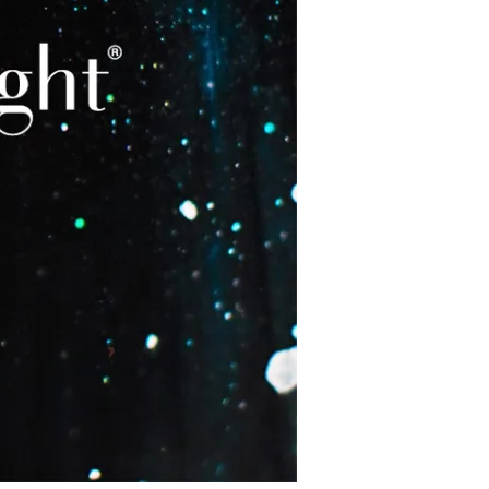
restaurantes
cine