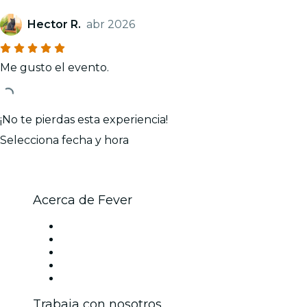
Hector R.
abr 2026
Me gusto el evento.
¡No te pierdas esta experiencia!
Selecciona fecha y hora
Acerca de Fever
Prensa
Únete al equipo
Becas de Excelencia Fever
Tarjetas Regalo
Centro de asistencia
Trabaja con nosotros