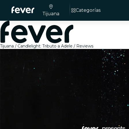
Categorías
Tijuana
Tijuana
Candlelight: Tributo a Adele
Reviews