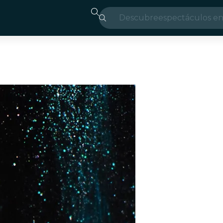
Descubre
espectáculos en
Madrid
candlelight
Londres
experiencias y 
São Paulo
exposiciones
Seúl
recorridos por l
conciertos