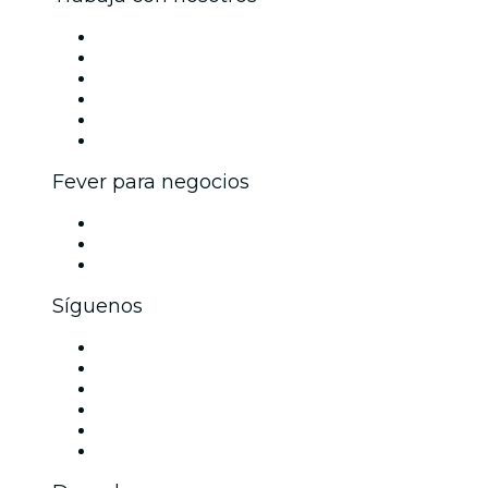
Gestiona tu evento
Publica tu evento
Eventos y beneficios para empresas
Programa de Afiliados
Programa de embajadores e influencers
Colaboraciones de marca
Fever para negocios
Eventos privados y boletos de grupo
Beneficios corporativos
Tarjetas y cupones de regalo corporativos
Síguenos
Facebook
X (Twitter)
Instagram
TikTok
LinkedIn
Youtube