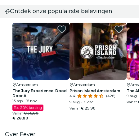
Ontdek onze populairste belevingen
Amsterdam
Amsterdam
Ams
The Jury Experience: Dood
Prison Island Amsterdam
The A
Door AI
4.4
(426)
9 aug -
13 sep - 15 nov
9 aug - 31 dec
Vanaf
Tot 20% korting
Vanaf
€ 25,90
Vanaf
€ 36,00
€ 28,80
Over Fever