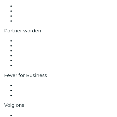
Pers
Kom bij ons werken
Cadeaubonnen
Helpcentrum
Partner worden
Beheer je evenement
Publiceer je evenement
Bedrijfsevenementen & -voordelen
Affiliate programma
Programma voor Ambassadeurs en Influencers
Samenwerkingen
Fever for Business
Privé-evenementen & tickets voor groepen
Bedrijfsvoordelen
Cadeaubonnen & vouchers voor bedrijven
Volg ons
Facebook