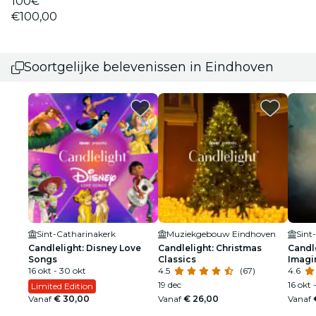
100€
€100,00
Soortgelijke belevenissen in Eindhoven
Sint-Catharinakerk
Muziekgebouw Eindhoven
Sint
Candlelight: Disney Love
Candlelight: Christmas
Candle
Songs
Classics
Imagi
16 okt - 30 okt
4.5
(67)
4.6
19 dec
16 okt 
Limited Edition
Vanaf
€ 30,00
Vanaf
€ 26,00
Vanaf