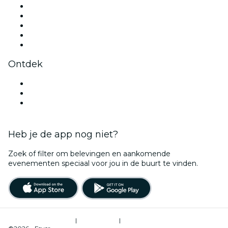
X (Twitter)
Instagram
TikTok
LinkedIn
YouTube
Ontdek
Evenementenlocaties in Eindhoven
Nederland
Halloween
Heb je de app nog niet?
Zoek of filter om belevingen en aankomende
evenementen speciaal voor jou in de buurt te vinden.
Gebruiksvoorwaarden
|
Privacybeleid
|
Cookiebeheer