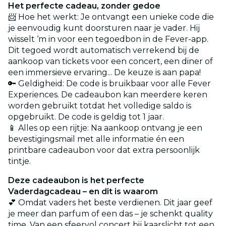
Het perfecte cadeau, zonder gedoe
📨 Hoe het werkt: Je ontvangt een unieke code die
je eenvoudig kunt doorsturen naar je vader. Hij
wisselt ‘m in voor een tegoedbon in de Fever-app.
Dit tegoed wordt automatisch verrekend bij de
aankoop van tickets voor een concert, een diner of
een immersieve ervaring... De keuze is aan papa!
🔑 Geldigheid: De code is bruikbaar voor alle Fever
Experiences. De cadeaubon kan meerdere keren
worden gebruikt totdat het volledige saldo is
opgebruikt. De code is geldig tot 1 jaar.
📱 Alles op een rijtje: Na aankoop ontvang je een
bevestigingsmail met alle informatie én een
printbare cadeaubon voor dat extra persoonlijk
tintje.
Deze cadeaubon is het perfecte
Vaderdagcadeau – en dit is waarom
💕 Omdat vaders het beste verdienen. Dit jaar geef
je meer dan parfum of een das – je schenkt quality
time. Van een sfeervol concert bij kaarslicht tot een