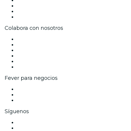
Prensa
Únete al equipo
Tarjetas Regalo
Centro de asistencia
Colabora con nosotros
Gestiona tu evento
Publica tu evento
Eventos y beneficios para empresas
Programa de Afiliados
Programa de embajadores e influencers
Colaboraciones de marca
Fever para negocios
Eventos privados y entradas de grupo
Beneficios corporativos
Tarjetas y cupones de regalo corporativos
Síguenos
Facebook
X (Twitter)