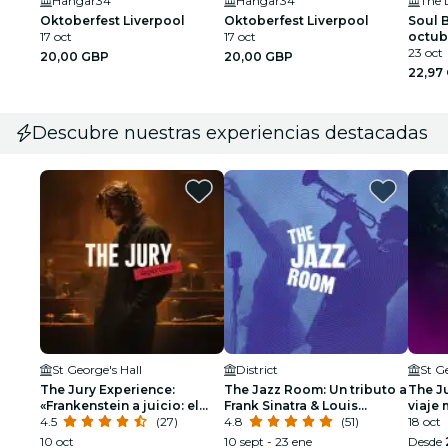
Hangar34
Hangar34
Oktoberfest Liverpool
Oktoberfest Liverpool
Soul B
17 oct
17 oct
octub
23 oct
20,00 GBP
20,00 GBP
22,97
Descubre nuestras experiencias destacadas
St George's Hall
District
St G
The Jury Experience:
The Jazz Room: Un tributo a
The Ju
«Frankenstein a juicio: el
Frank Sinatra & Louis
viaje 
hombre que desafió a Dios»
4.5
(27)
Armstrong
4.8
(51)
18 oct
10 oct
10 sept - 23 ene
Desde