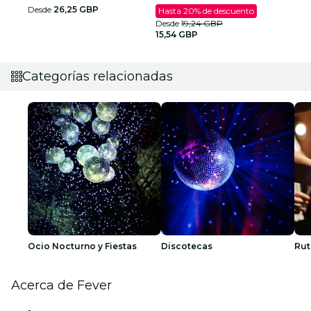
Desde
26,25 GBP
Hasta 20% de descuento
Desde
19,24 GBP
15,54 GBP
Categorías relacionadas
Ocio Nocturno y Fiestas
Discotecas
Rut
Acerca de Fever