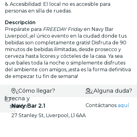
♿ Accesibilidad: El local no es accesible para
personas en silla de ruedas.
Descripción
Prepárate para
FREEDAY Friday
en Navy Bar
Liverpool, ¡el único evento en la ciudad donde tus
bebidas son completamente gratis! Disfruta de 90
minutos de bebidas ilimitadas, desde prosecco y
cerveza hasta licores y cócteles de la casa. Ya sea
que bailes toda la noche o simplemente disfrutes
del ambiente con amigos, ¡esta es la forma definitiva
de empezar tu fin de semana!
Selecciona
¿Cómo llegar?
¿Alguna duda?
fecha y
Navy Bar 2.1
Contáctanos
aquí
sesión
27 Stanley St, Liverpool, L1 6AA