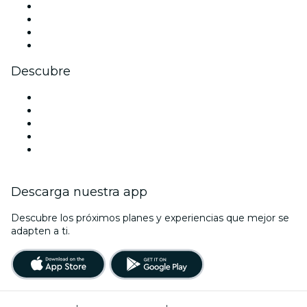
Instagram
TikTok
LinkedIn
Youtube
Descubre
Locales y espacios de eventos en Liverpool
Hoy
Mañana
Esta semana
Este fin de semana
Descarga nuestra app
Descubre los próximos planes y experiencias que mejor se
adapten a ti.