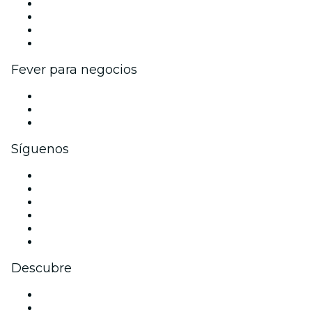
Eventos y beneficios para empresas
Programa de Afiliados
Programa de embajadores e influencers
Colaboraciones de marca
Fever para negocios
Eventos privados y boletos de grupo
Beneficios corporativos
Tarjetas y cupones de regalo corporativos
Síguenos
Facebook
X (Twitter)
Instagram
TikTok
LinkedIn
Youtube
Descubre
Locales y espacios de eventos en Acapulco
México