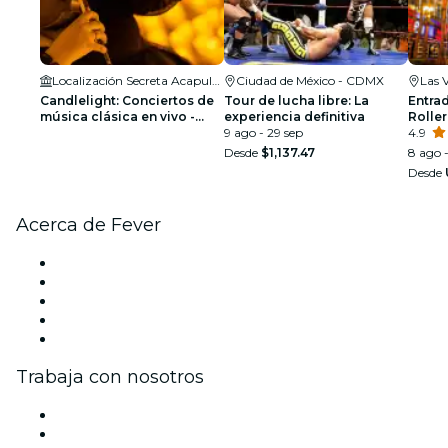
Localización Secreta Acapulco
Ciudad de México - CDMX
Las 
Candlelight: Conciertos de
Tour de lucha libre: La
Entra
música clásica en vivo -
experiencia definitiva
Rolle
Lista de espera
9 ago - 29 sep
4.9
Desde
$1,137.47
8 ago -
Desde
Acerca de Fever
Prensa
Únete al equipo
Becas de Excelencia Fever
Tarjetas Regalo
Centro de asistencia
Trabaja con nosotros
Gestiona tu evento
Publica tu evento