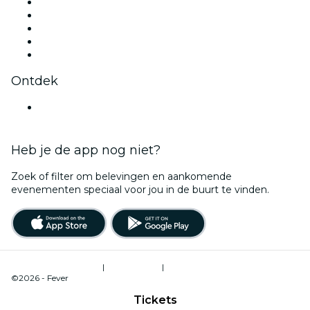
X (Twitter)
Instagram
TikTok
LinkedIn
YouTube
Ontdek
België
Heb je de app nog niet?
Zoek of filter om belevingen en aankomende
evenementen speciaal voor jou in de buurt te vinden.
Gebruiksvoorwaarden
|
Privacybeleid
|
Cookiebeheer
©2026 - Fever
Tickets