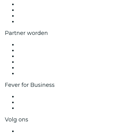
Pers
Kom bij ons werken
Cadeaubonnen
Helpcentrum
Partner worden
Beheer je evenement
Publiceer je evenement
Bedrijfsevenementen & -voordelen
Affiliate programma
Programma voor Ambassadeurs en Influencers
Samenwerkingen
Fever for Business
Privé-evenementen & tickets voor groepen
Bedrijfsvoordelen
Cadeaubonnen & vouchers voor bedrijven
Volg ons
Facebook