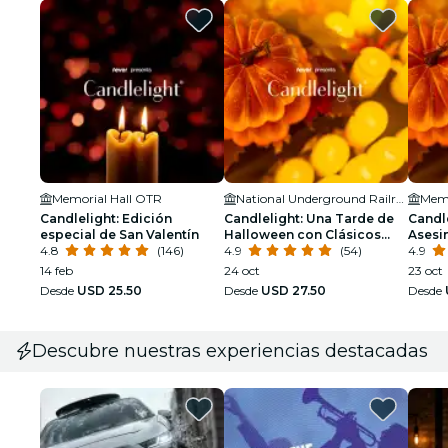
Memorial Hall OTR
National Underground Railroad Freedom Center
Memo
Candlelight: Edición
Candlelight: Una Tarde de
Candl
especial de San Valentín
Halloween con Clásicos
Asesi
4.8
(146)
Embrujados
4.9
(54)
Hallo
4.9
14 feb
24 oct
23 oct
Desde
USD 25.50
Desde
USD 27.50
Desde
Descubre nuestras experiencias destacadas