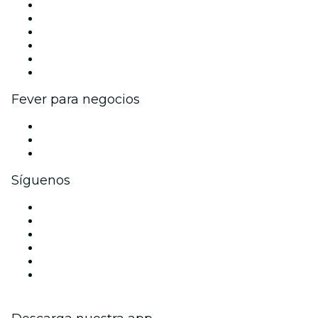
Gestiona tu evento
Publica tu evento
Eventos y beneficios para empresas
Programa de Afiliados
Programa de embajadores e influencers
Colaboraciones de marca
Fever para negocios
Eventos privados y entradas de grupo
Beneficios corporativos
Tarjetas y cupones de regalo corporativos
Síguenos
Facebook
X (Twitter)
Instagram
TikTok
LinkedIn
Youtube