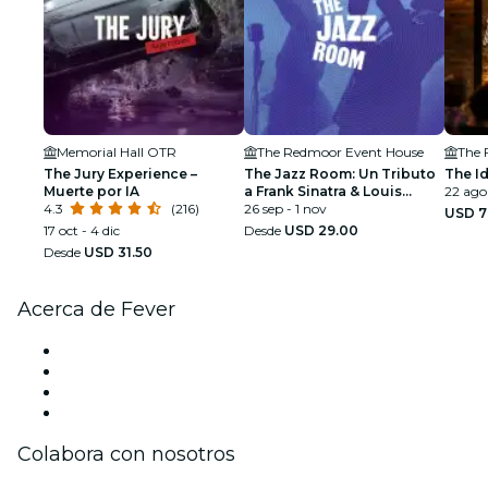
Memorial Hall OTR
The Redmoor Event House
The 
The Jury Experience –
The Jazz Room: Un Tributo
The Id
Muerte por IA
a Frank Sinatra & Louis
22 ago
4.3
(216)
Armstrong
26 sep - 1 nov
USD 7
17 oct - 4 dic
Desde
USD 29.00
Desde
USD 31.50
Acerca de Fever
Prensa
Únete al equipo
Tarjetas Regalo
Centro de asistencia
Colabora con nosotros