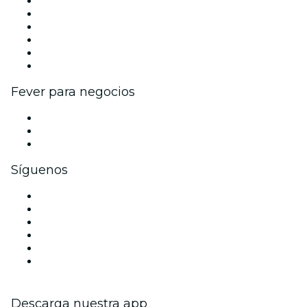
Gestiona tu evento
Publica tu evento
Eventos y beneficios para empresas
Programa de Afiliados
Programa de embajadores e influencers
Colaboraciones de marca
Fever para negocios
Eventos privados y entradas de grupo
Beneficios corporativos
Tarjetas y cupones de regalo corporativos
Síguenos
Facebook
X (Twitter)
Instagram
TikTok
LinkedIn
Youtube
Descarga nuestra app