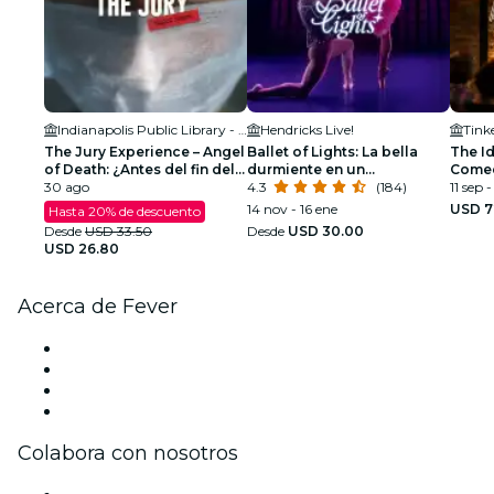
Indianapolis Public Library - Clowes Auditorium
Hendricks Live!
Tink
The Jury Experience – Angel
Ballet of Lights: La bella
The Id
of Death: ¿Antes del fin del
durmiente en un
Comed
día?
30 ago
espectáculo deslumbrante
4.3
(184)
11 sep 
14 nov - 16 ene
USD 7
Hasta 20% de descuento
Desde
USD 33.50
Desde
USD 30.00
USD 26.80
Acerca de Fever
Prensa
Únete al equipo
Tarjetas Regalo
Centro de asistencia
Colabora con nosotros