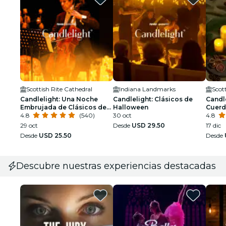
Scottish Rite Cathedral
Indiana Landmarks
Scot
Candlelight: Una Noche
Candlelight: Clásicos de
Candle
Embrujada de Clásicos de
Halloween
Cuerd
Halloween
4.8
(540)
30 oct
4.8
29 oct
Desde
USD 29.50
17 dic
Desde
USD 25.50
Desde
Descubre nuestras experiencias destacadas