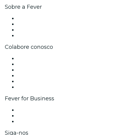
Sobre a Fever
Imprensa
Carreiras
Cartões-Presente
Central de Ajuda
Colabore conosco
Gerencie seu evento
Publique seu evento
Eventos corporativos e benefícios
Programa de Afiliados
Programa de embaixadores e influencers
Parcerias
Fever for Business
Eventos privados e ingressos para grupos
Benefícios para as empresas
Cartões-presente e vouchers para empresas
Siga-nos