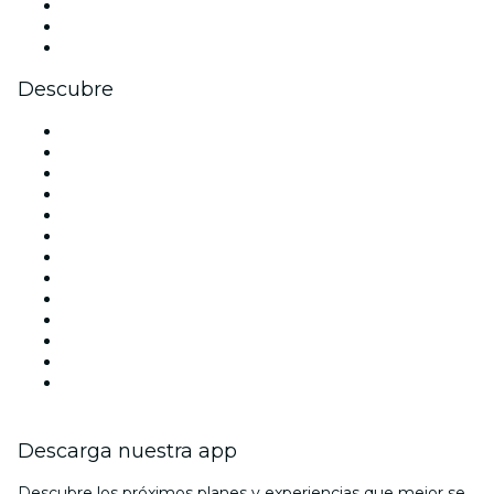
TikTok
LinkedIn
Youtube
Descubre
Locales y espacios de eventos en Madrid
España
Hoy
Mañana
Esta semana
Este fin de semana
Halloween
San Valentín
Team Building Madrid
La La Love You
Viva Suecia
Navidad
Año Nuevo
Descarga nuestra app
Descubre los próximos planes y experiencias que mejor se