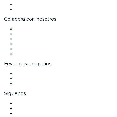
Tarjetas Regalo
Centro de asistencia
Colabora con nosotros
Gestiona tu evento
Publica tu evento
Eventos y beneficios para empresas
Programa de Afiliados
Programa de embajadores e influencers
Colaboraciones de marca
Fever para negocios
Eventos privados y entradas de grupo
Beneficios corporativos
Tarjetas y cupones de regalo corporativos
Síguenos
Facebook
X (Twitter)
Instagram