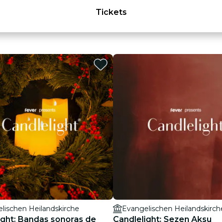
Tickets
lischen Heilandskirche
Evangelischen Heilandskirch
ight: Bandas sonoras de
Candlelight: Sezen Aksu