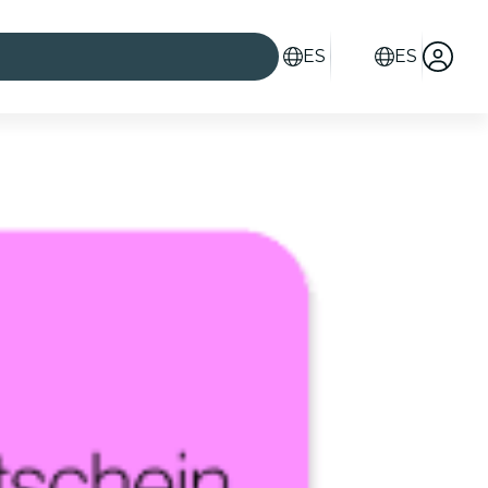
ES
ES