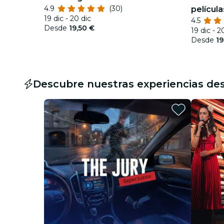
4.9
(30)
películ
19 dic - 20 dic
4.5
Desde
19,50 €
19 dic - 2
Desde
19
Descubre nuestras experiencias de