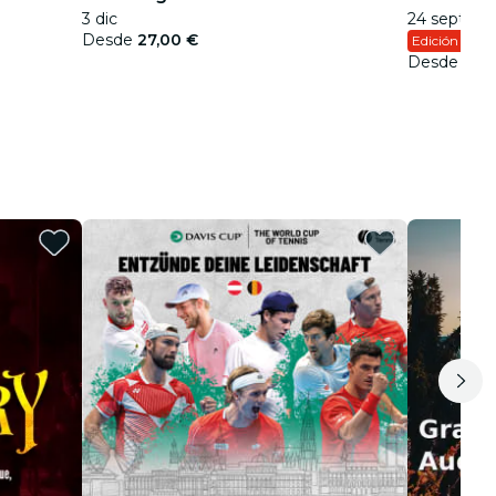
3 dic
24 sept - 16
Desde
27,00 €
Edición Limi
Desde
29,