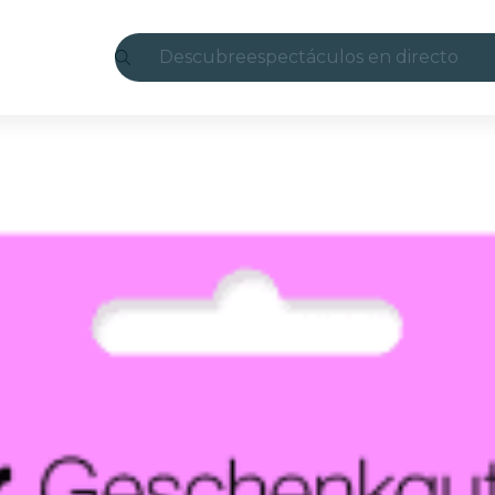
Descubre
espectáculos en directo
Madrid
candlelight
Londres
experiencias y ciudades
São Paulo
exposiciones
Seúl
recorridos por la ciudad
conciertos