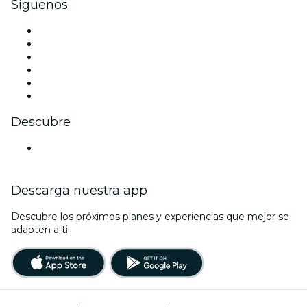
Síguenos
Facebook
X (Twitter)
Instagram
TikTok
LinkedIn
Youtube
Descubre
Locales y espacios de eventos en Graz
Descarga nuestra app
Descubre los próximos planes y experiencias que mejor se
adapten a ti.
Términos de uso
|
Política de privacidad
|
Administrador de cookies