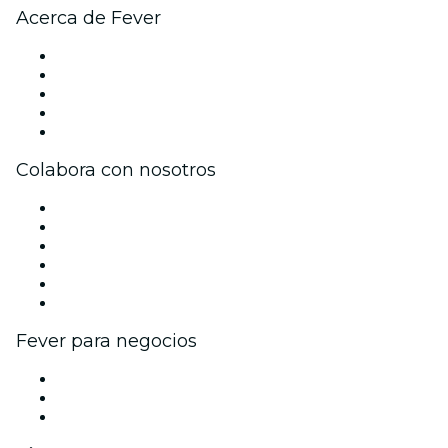
Acerca de Fever
Prensa
Únete al equipo
Impressum
Tarjetas Regalo
Centro de asistencia
Colabora con nosotros
Gestiona tu evento
Publica tu evento
Eventos y beneficios para empresas
Programa de Afiliados
Programa de embajadores e influencers
Colaboraciones de marca
Fever para negocios
Eventos privados y entradas de grupo
Beneficios corporativos
Tarjetas y cupones de regalo corporativos