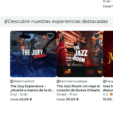
19 dic 
Desde
Descubre nuestras experiencias destacadas
Steiermarkhof
Kammermusiksaal
The Jury Experience –
The Jazz Room: Un viaje al
Graz 
¿Muerte a manos de la IA:
corazón de Nueva Orleans
¡Resue
quién paga el precio?
3 oct - 12 dic
25 sept - 31 oct
4.0
Desde
42,00 €
Desde
30,00 €
10,00