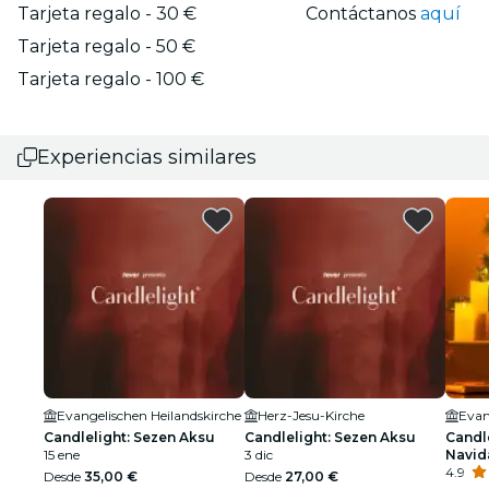
Tarjeta regalo - 30 €
Contáctanos
aquí
Tarjeta regalo - 50 €
Tarjeta regalo - 100 €
Experiencias similares
Evangelischen Heilandskirche
Herz-Jesu-Kirche
Evan
Candlelight: Sezen Aksu
Candlelight: Sezen Aksu
Candle
15 ene
3 dic
Navid
4.9
Desde
35,00 €
Desde
27,00 €