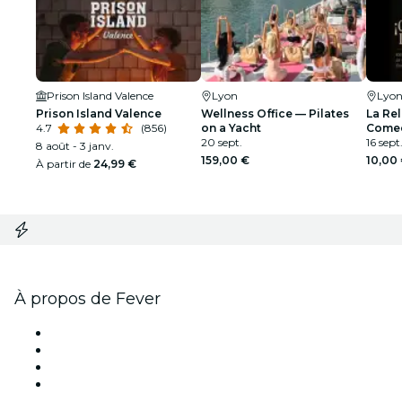
Prison Island Valence
Lyon
Lyo
Prison Island Valence
Wellness Office — Pilates
La Re
4.7
(856)
on a Yacht
Comed
20 sept.
16 sept
8 août - 3 janv.
159,00 €
10,00
À partir de
24,99 €
À propos de Fever
Presse
Travailler chez Fever
Cartes-cadeaux
Centre d'aide