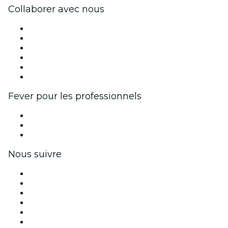
Collaborer avec nous
Fever Zone
Publiez votre événement
Événements d'entreprise et avantages
Programme d'affiliation
Programme d'ambassadeurs et d'influenceurs
Partenariats avec des marques
Fever pour les professionnels
Événements privés et billets de groupe
Avantages pour les entreprises
Coupons et cartes cadeaux pour les entreprises
Nous suivre
Facebook
X (Twitter)
Instagram
TikTok
LinkedIn
Youtube