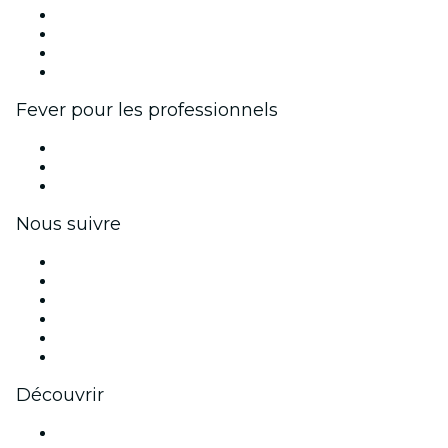
Événements d'entreprise et avantages
Programme d'affiliation
Programme d'ambassadeurs et d'influenceurs
Partenariats avec des marques
Fever pour les professionnels
Événements privés et billets de groupe
Avantages pour les entreprises
Coupons et cartes cadeaux pour les entreprises
Nous suivre
Facebook
X (Twitter)
Instagram
TikTok
LinkedIn
Youtube
Découvrir
Lieux d'événements à Perpignan