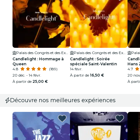
Palais des Congrès et des Expositions de Perpignan (Auditorium Charles Trénet)
Palais des Congrès et des Expositions de Perpignan (Auditorium Charles Trénet)
Candlelight : Hommage à
Candlelight : Soirée
Candl
Queen
spéciale Saint-Valentin
Hans 
4.8
(189)
14 févr.
4.7
20 déc. - 14 févr.
À partir de
16,50 €
20 nov.
À partir de
25,00 €
À part
Découvre nos meilleures expériences