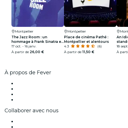
Montpellier
Montpellier
Mont
The Jazz Room : un
Place de cinéma Pathé :
An Idi
hommage à Frank Sinatra et
Montpellier et alentours
stand
à Louis Armstrong
17 oct. - 16 janv.
4.3
(6)
intére
18 sept
À partir de
26,00 €
À partir de
11,50 €
À part
À propos de Fever
Presse
Travailler chez Fever
Cartes-cadeaux
Centre d'aide
Collaborer avec nous
Fever Zone
Publiez votre événement