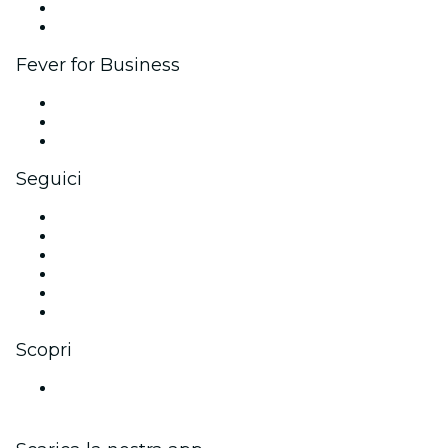
Programma Ambassador e Influencer
Brand partnership
Fever for Business
Eventi privati e biglietti di gruppo
Benefit aziendali
Gift card e voucher aziendali
Seguici
Facebook
X (Twitter)
Instagram
TikTok
LinkedIn
Youtube
Scopri
Luoghi a Valence