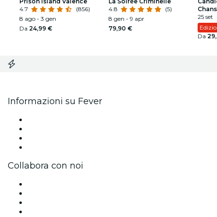
Prison Island Valence
La Soirée Criminelle
Candle
4.7
(856)
4.8
(5)
Chans
25 set
8 ago - 3 gen
8 gen - 9 apr
Edizio
Da
24,99 €
79,90 €
Da
29
Informazioni su Fever
Stampa
Unisciti al team
Carte regalo
Centro assistenza
Collabora con noi
Gestisci il tuo evento
Pubblica il tuo evento
Eventi aziendali & benefit
Programma di affiliazione