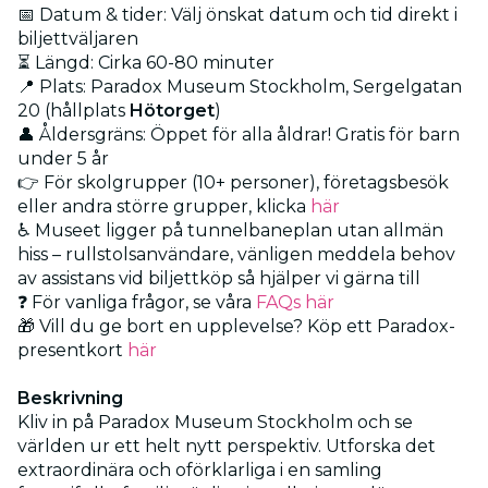
📅 Datum & tider: Välj önskat datum och tid direkt i
biljettväljaren
⏳ Längd: Cirka 60-80 minuter
📍 Plats: Paradox Museum Stockholm, Sergelgatan
20 (hållplats
Hötorget
)
👤 Åldersgräns: Öppet för alla åldrar! Gratis för barn
under 5 år
👉 För skolgrupper (10+ personer), företagsbesök
eller andra större grupper, klicka
här
♿ Museet ligger på tunnelbaneplan utan allmän
hiss – rullstolsanvändare, vänligen meddela behov
av assistans vid biljettköp så hjälper vi gärna till
❓ För vanliga frågor, se våra
FAQs här
🎁 Vill du ge bort en upplevelse? Köp ett Paradox-
presentkort
här
Beskrivning
Kliv in på Paradox Museum Stockholm och se
världen ur ett helt nytt perspektiv. Utforska det
extraordinära och oförklarliga i en samling