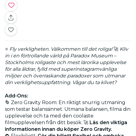
⭐
Fly verkligheten. Välkommen till det roliga!
🚀
Kliv
in i en förtrollande värld på Paradox Museum –
Stockholms roligaste och mest lärorika upplevelse
för alla åldrar, fylld med superinstagramvänliga
miljöer och överraskande paradoxer som utmanar
din verklighetsuppfattning. Vågar du ta klivet?
Add-Ons:
🌀 Zero Gravity Room: En riktigt snurrig utmaning
som testar balanssinnet. Utmana balansen, filma din
upplevelse och ta med den coolaste
filmupplevelsen från ditt besök. 🚀
Läs den viktiga
informationen innan du köper Zero Gravity.
🔁 Flexbiljett:
Gör din biljett flexibel och omboka