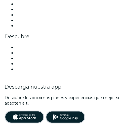
X (Twitter)
Instagram
TikTok
LinkedIn
Youtube
Descubre
Locales y espacios de eventos en Santander
España
Halloween
La La Love You
Viva Suecia
Descarga nuestra app
Descubre los próximos planes y experiencias que mejor se
adapten a ti.