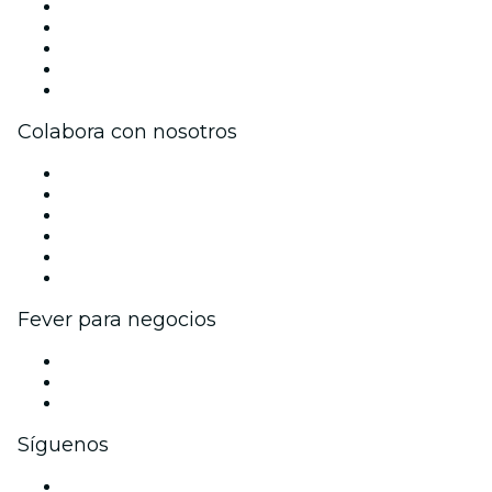
Prensa
Únete al equipo
Becas de Excelencia
Tarjetas Regalo
Centro de asistencia
Colabora con nosotros
Gestiona tu evento
Publica tu evento
Eventos y beneficios para empresas
Programa de Afiliados
Programa de embajadores e influencers
Colaboraciones de marca
Fever para negocios
Eventos privados y entradas de grupo
Beneficios corporativos
Tarjetas y cupones de regalo corporativos
Síguenos
Facebook