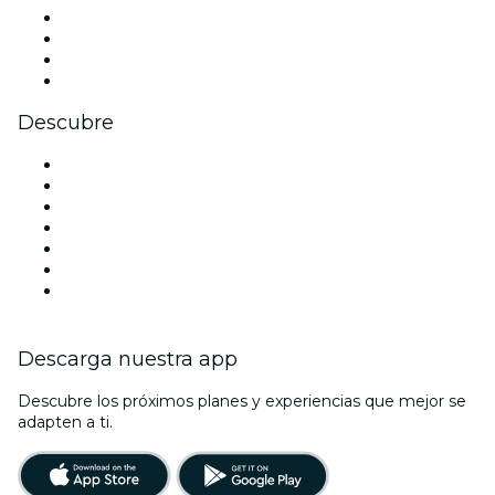
Instagram
TikTok
LinkedIn
Youtube
Descubre
Locales y espacios de eventos en Alicante
España
Halloween
San Valentín
Navidad
La La Love You
Viva Suecia
Descarga nuestra app
Descubre los próximos planes y experiencias que mejor se
adapten a ti.