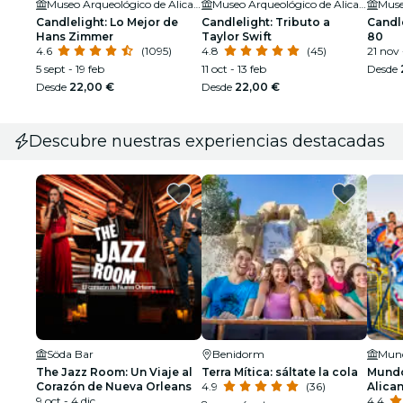
Museo Arqueológico de Alicante MARQ
Museo Arqueológico de Alicante MARQ
Candlelight: Lo Mejor de
Candlelight: Tributo a
Candle
Hans Zimmer
Taylor Swift
80
4.6
(1095)
4.8
(45)
21 nov 
5 sept - 19 feb
11 oct - 13 feb
Desde
Desde
22,00 €
Desde
22,00 €
Descubre nuestras experiencias destacadas
Söda Bar
Benidorm
Mund
The Jazz Room: Un Viaje al
Terra Mítica: sáltate la cola
Mundo
Corazón de Nueva Orleans
4.9
(36)
Alica
9 oct - 4 dic
4.4