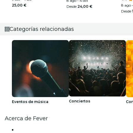
8 ago - 4 oct
25,00 €
8 ago -
Desde
24,00 €
Desde
Categorías relacionadas
Conciertos
Eventos de música
Con
Acerca de Fever
Prensa