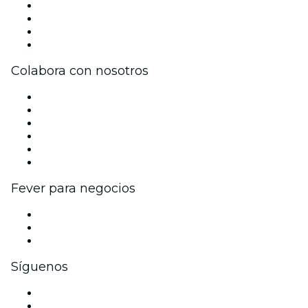
Únete al equipo
Becas de Excelencia
Tarjetas Regalo
Centro de asistencia
Colabora con nosotros
Gestiona tu evento
Publica tu evento
Eventos y beneficios para empresas
Programa de Afiliados
Programa de embajadores e influencers
Colaboraciones de marca
Fever para negocios
Eventos privados y entradas de grupo
Beneficios corporativos
Tarjetas y cupones de regalo corporativos
Síguenos
Facebook
X (Twitter)