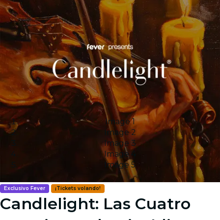
Image 1
Image 2
Image 3
Image 4
Image 5
Exclusivo Fever
¡Tickets volando!
Candlelight: Las Cuatro