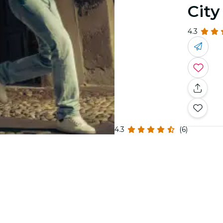
City
4.3
4.3
(6)