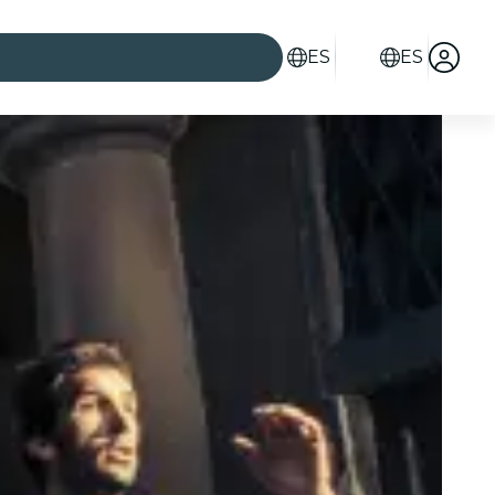
ES
ES