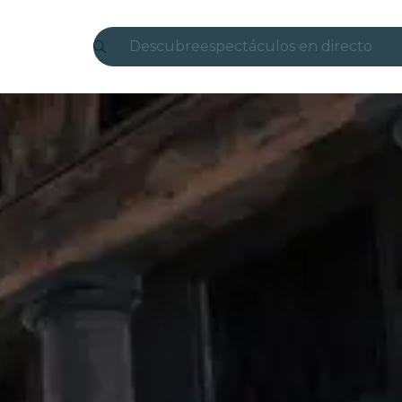
Descubre
espectáculos en directo
Madrid
candlelight
Londres
experiencias y ciudades
São Paulo
exposiciones
Seúl
recorridos por la ciudad
conciertos