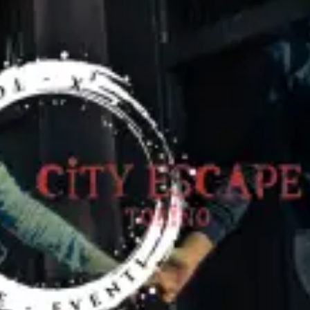
restaurantes
cine