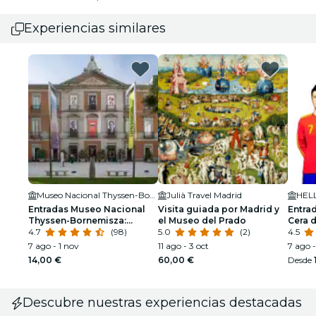
Experiencias similares
Museo Nacional Thyssen-Bornemisza
Julià Travel Madrid
Entradas Museo Nacional
Visita guiada por Madrid y
Entra
Thyssen-Bornemisza:
el Museo del Prado
Cera 
Colección permanente
4.7
(98)
5.0
(2)
4.5
7 ago - 1 nov
11 ago - 3 oct
7 ago -
14,00 €
60,00 €
Desde
Descubre nuestras experiencias destacadas