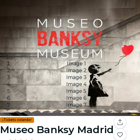
Image 1
Image 2
Image 3
Image 4
Image 5
Image 6
Image 7
¡Tickets volando!
Museo Banksy Madrid