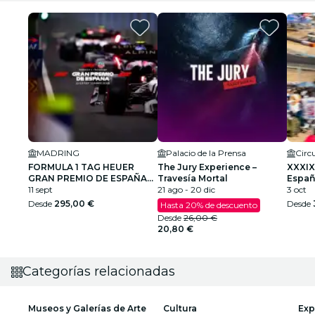
MADRING
Palacio de la Prensa
FORMULA 1 TAG HEUER
The Jury Experience –
XXXIX
GRAN PREMIO DE ESPAÑA
Travesía Mortal
Españ
2026
11 sept
21 ago - 20 dic
Cami
3 oct
Desde
295,00 €
Desde
Hasta 20% de descuento
Desde
26,00 €
20,80 €
Categorías relacionadas
Museos y Galerías de Arte
Cultura
Exp