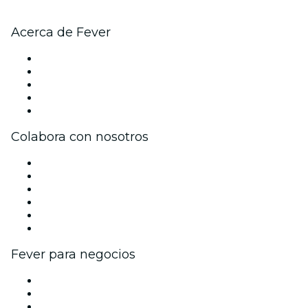
Acerca de Fever
Prensa
Únete al equipo
Becas de Excelencia
Tarjetas Regalo
Centro de asistencia
Colabora con nosotros
Gestiona tu evento
Publica tu evento
Eventos y beneficios para empresas
Programa de Afiliados
Programa de embajadores e influencers
Colaboraciones de marca
Fever para negocios
Eventos privados y entradas de grupo
Beneficios corporativos
Tarjetas y cupones de regalo corporativos