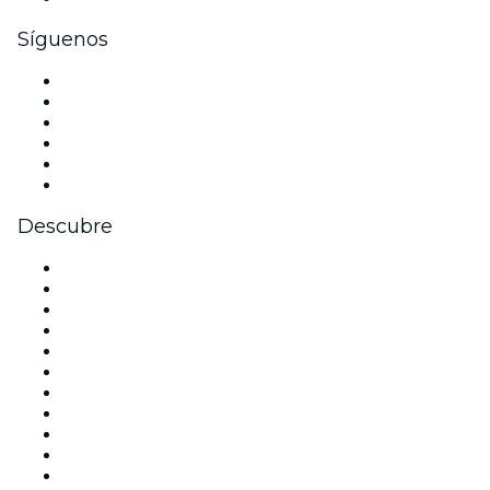
Síguenos
Facebook
X (Twitter)
Instagram
TikTok
LinkedIn
Youtube
Descubre
Locales y espacios de eventos en Madrid
España
Hoy
Mañana
Esta semana
Este fin de semana
Halloween
San Valentín
Team Building Madrid
La La Love You
Viva Suecia