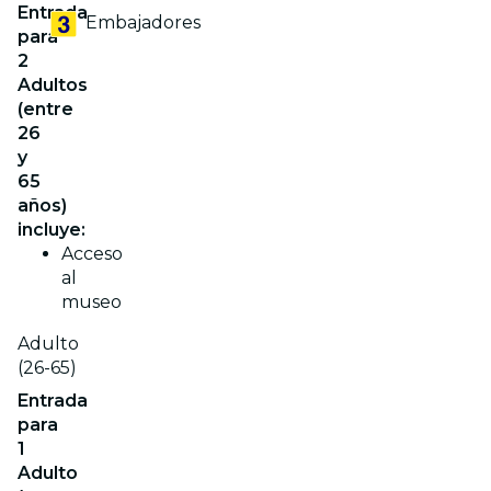
Entrada
Embajadores
para
2
Adultos
(entre
26
y
65
años)
incluye:
Acceso
al
museo
Adulto
(26-65)
Entrada
para
1
Adulto