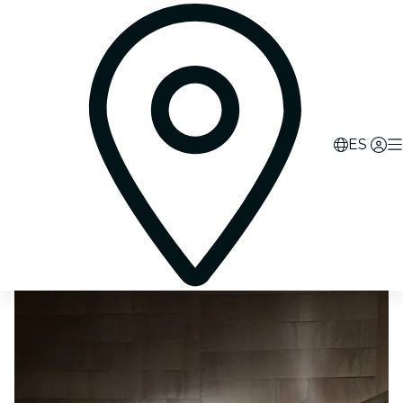
0
d
10
h
11
m
22
s
ES