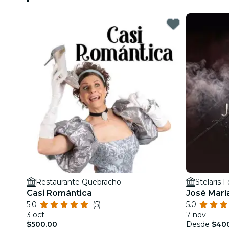
Restaurante Quebracho
Stelaris 
Casi Romántica
José Marí
5.0
(5)
5.0
3 oct
7 nov
$500.00
Desde
$40