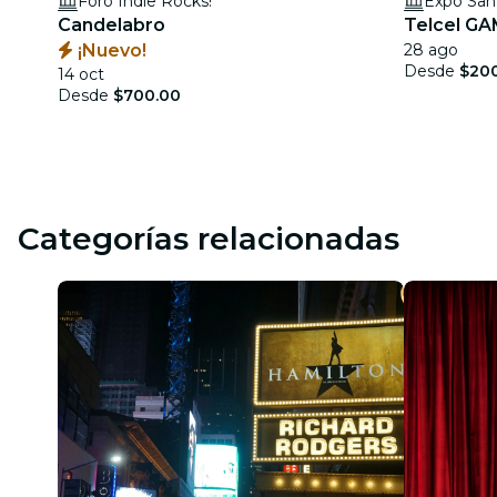
Foro Indie Rocks!
Expo San
Candelabro
Telcel G
¡Nuevo!
28 ago
Desde
$20
14 oct
Desde
$700.00
Categorías relacionadas