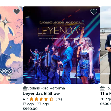
Stelaris Foro Reforma
Hou
Leyendas El Show
The F
4.7
(76)
28 ag
$600.
13 ago - 27 ago
$990.00