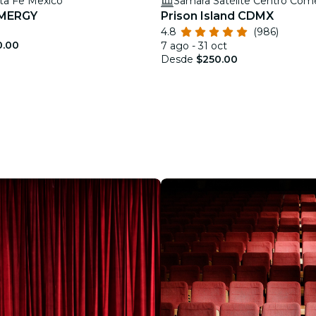
ta Fe Mexico
Samara Satélite Centro Come
AMERGY
Prison Island CDMX
4.8
(986)
0.00
7 ago - 31 oct
Desde
$250.00