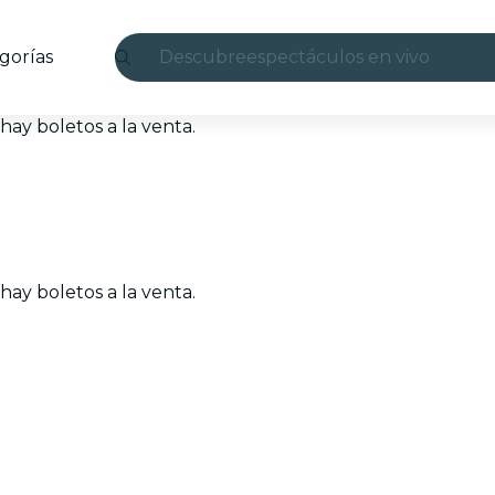
gorías
Descubre
espectáculos en vivo
Madrid
ay boletos a la venta.
candlelight
Londres
experiencias y ciudades
ay boletos a la venta.
São Paulo
exposiciones
Seúl
recorridos por la ciudad
conciertos