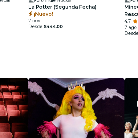
rcial
Foro Indie Rocks!
For
La Potter (Segunda Fecha)
Minec
¡Nuevo!
Resc
7 nov
4.7
Desde
$444.00
7 ago 
Desd