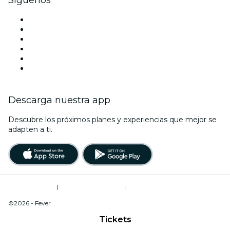
Síguenos
Facebook
X (Twitter)
Instagram
TikTok
LinkedIn
Youtube
Descarga nuestra app
Descubre los próximos planes y experiencias que mejor se
adapten a ti.
Términos de uso
|
Política de privacidad
|
Do Not Sell My Personal Information / Cookies Management
©2026 - Fever
Tickets