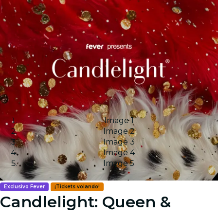
Image 1
Image 2
Image 3
Image 4
Image 5
Exclusivo Fever
¡Tickets volando!
Candlelight: Queen &