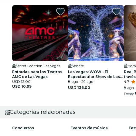
Secret Location Las Vegas
Sphere
Hors
Entradas para los Teatros
Las Vegas: WOW - El
Real B
AMC de Las Vegas
Espectacular Show de Las
través
USD 12.00
Vegas
8 ago - 29 ago
huma
4.7
USD 10.99
USD 136.00
8 ago -
Desde
Categorías relacionadas
Conciertos
Eventos de música
Fes