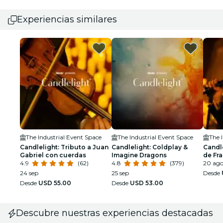
Experiencias similares
The Industrial Event Space
The Industrial Event Space
The 
Candlelight: Tributo a Juan
Candlelight: Coldplay &
Candle
Gabriel con cuerdas
Imagine Dragons
de Fra
4.9
(62)
4.8
(379)
Cole
20 ag
24 sep
25 sep
Desde
Desde
USD 55.00
Desde
USD 53.00
Descubre nuestras experiencias destacadas