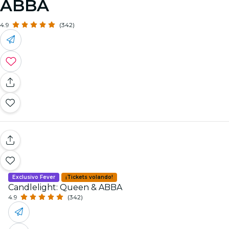
ABBA
4.9
(342)
Exclusivo Fever
¡Tickets volando!
Candlelight: Queen & ABBA
4.9
(342)