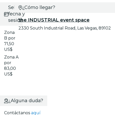
Selecciona
¿Cómo llegar?
fecha y
the INDUSTRIAL event space
sesión
2330 South Industrial Road, Las Vegas, 89102
Zona
B por
71,50
US$
Zona A
por
83,00
US$
¿Alguna duda?
Contáctanos
aquí