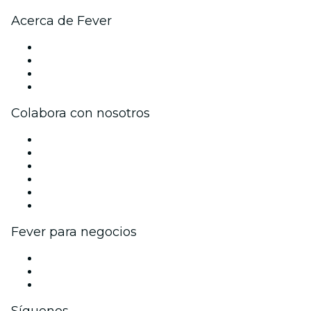
Acerca de Fever
Prensa
Únete al equipo
Tarjetas Regalo
Centro de asistencia
Colabora con nosotros
Gestiona tu evento
Publica tu evento
Eventos y beneficios para empresas
Programa de Afiliados
Programa de embajadores e influencers
Colaboraciones de marca
Fever para negocios
Eventos privados y entradas de grupo
Beneficios corporativos
Tarjetas y cupones de regalo corporativos