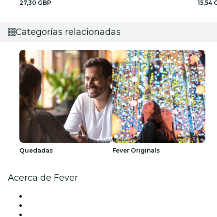
27,30 GBP
15,54
Categorías relacionadas
Quedadas
Fever Originals
Acerca de Fever
Prensa
Únete al equipo
Tarjetas Regalo