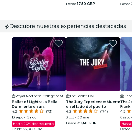
Desde
17,50 GBP
Desde
Descubre nuestras experiencias destacadas
Royal Northern College of Music
The Stoller Hall
Band
Ballet of Lights: La Bella
The Jury Experience: Muerte
The J
Durmiente en un
en el lado del puerto
Frank 
espectáculo deslumbrante
4.2
(73)
4.2
(174)
Armst
4.5
13 sept - 15 nov
3 oct - 30 ene
6 sept 
Desde
29,40 GBP
Hasta 20% de descuento
Hasta
Desde
33,80 GBP
Desde