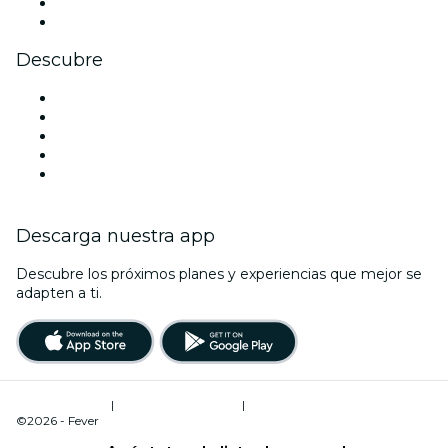
LinkedIn
Youtube
Descubre
Locales y espacios de eventos en Mánchester
Hoy
Mañana
Esta semana
Este fin de semana
Descarga nuestra app
Descubre los próximos planes y experiencias que mejor se
adapten a ti.
Términos de uso
|
Política de privacidad
|
Administrador de cookies
©2026 - Fever