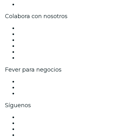
Centro de asistencia
Colabora con nosotros
Gestiona tu evento
Publica tu evento
Eventos y beneficios para empresas
Programa de Afiliados
Programa de embajadores e influencers
Colaboraciones de marca
Fever para negocios
Eventos privados y entradas de grupo
Beneficios corporativos
Tarjetas y cupones de regalo corporativos
Síguenos
Facebook
X (Twitter)
Instagram
TikTok