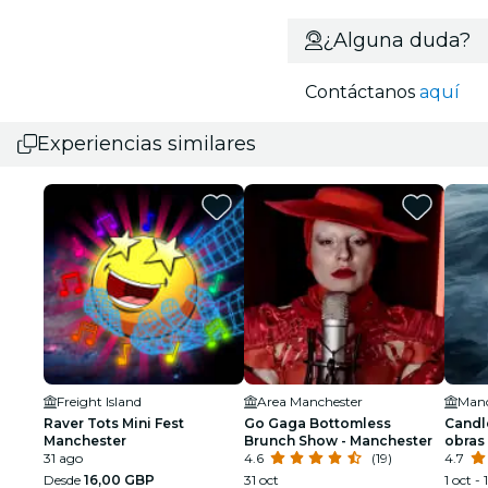
¿Alguna duda?
Contáctanos
aquí
Experiencias similares
Freight Island
Area Manchester
Manc
Raver Tots Mini Fest
Go Gaga Bottomless
Candle
Manchester
Brunch Show - Manchester
obras
31 ago
4.6
(19)
4.7
Desde
16,00 GBP
31 oct
1 oct - 