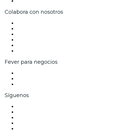
Centro de asistencia
Colabora con nosotros
Gestiona tu evento
Publica tu evento
Eventos y beneficios para empresas
Programa de Afiliados
Programa de embajadores e influencers
Colaboraciones de marca
Fever para negocios
Eventos privados y entradas de grupo
Beneficios corporativos
Tarjetas y cupones de regalo corporativos
Síguenos
Facebook
X (Twitter)
Instagram
TikTok
LinkedIn