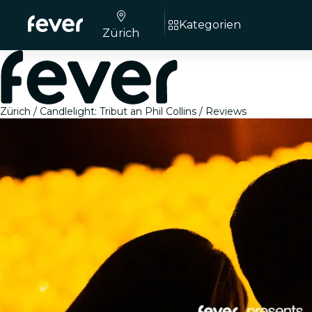
Kategorien
Zürich
Zürich
Candlelight: Tribut an Phil Collins
Reviews