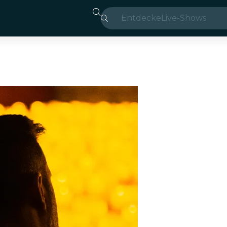
Entdecke
Live-Shows
Madrid
Candlelight
London
Erlebnisse und 
São Paulo
Seoul
Stadttouren
Konzerte