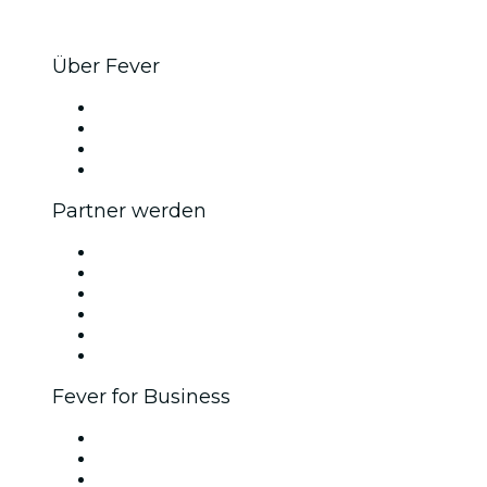
Über Fever
Presse
Wir stellen ein!
Geschenkgutscheine
Hilfe-Center
Partner werden
Fever Zone
Veröffentliche dein Event
Firmenevents & -vorteile
Affiliate-Programm
Botschafter & Influencer-Programm
Markenpartnerschaften
Fever for Business
Privatveranstaltungen & Gruppentickets
Firmenvorteile
Firmengeschenkkarten und -gutscheine