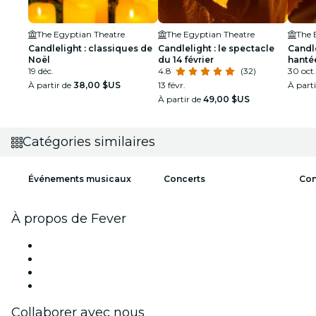
The Egyptian Theatre
The Egyptian Theatre
The 
Candlelight : classiques de
Candlelight : le spectacle
Candle
Noël
du 14 février
hanté
19 déc.
4.8
(32)
d'Hal
30 oct.
À partir de
38,00 $US
13 févr.
À part
À partir de
49,00 $US
Catégories similaires
Événements musicaux
Concerts
Con
À propos de Fever
Presse
Travailler chez Fever
Cartes-cadeaux
Centre d'aide
Collaborer avec nous