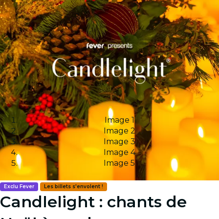
Image 1
Image 2
Image 3
Image 4
Image 5
Exclu Fever
Les billets s'envolent !
Candlelight : chants de