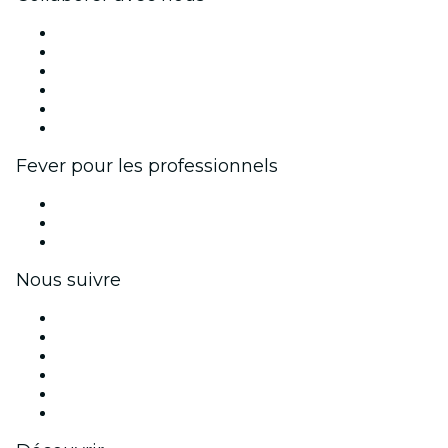
Fever Zone
Publiez votre événement
Événements d'entreprise et avantages
Programme d'affiliation
Programme d'ambassadeurs et d'influenceurs
Partenariats avec des marques
Fever pour les professionnels
Événements privés et billets de groupe
Avantages pour les entreprises
Coupons et cartes cadeaux pour les entreprises
Nous suivre
Facebook
X (Twitter)
Instagram
TikTok
LinkedIn
Youtube