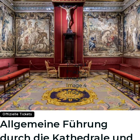
Image 1
Image 2
Image 3
Image 4
Image 5
Image 6
Offizielle Tickets
Allgemeine Führung
durch die Kathedrale und