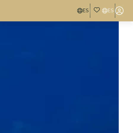
ES
ES