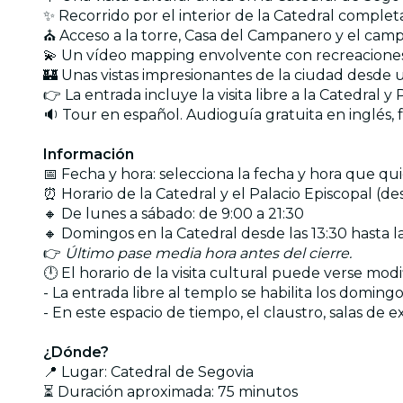
✨ Recorrido por el interior de la Catedral compl
⛪ Acceso a la torre, Casa del Campanero y el cam
💫 Un vídeo mapping envolvente con recreacione
🏰 Unas vistas impresionantes de la ciudad desde 
👉 La entrada incluye la visita libre a la Catedral 
🔉 Tour en español. Audioguía gratuita en inglés,
Información
📅 Fecha y hora: selecciona la fecha y hora que qu
⏰ Horario de la Catedral y el Palacio Episcopal (des
🔸 De lunes a sábado: de 9:00 a 21:30
🔸 Domingos en la Catedral desde las 13:30 hasta las
👉
Último pase media hora antes del cierre.
🕛 El horario de la visita cultural puede verse mod
- La entrada libre al templo se habilita los domin
- En este espacio de tiempo, el claustro, salas de
¿Dónde?
📍 Lugar: Catedral de Segovia
⏳ Duración aproximada: 75 minutos