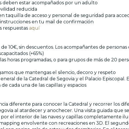
ños deben estar acompañados por un adulto
ovilidad reducida
a en taquilla de acceso y personal de seguridad para acc
 instrucciones en tu mail de confirmación
us respuestas
aquí
ica de 10€, sin descuentos. Los acompañantes de personas
iscapacitados (+65%)
 de las horas programadas, o para grupos de más de 20 pe
rogamos que mantengas el silencio, decoro y respeto
eneral de la Catedral de Segovia y el Palacio Episcopal. 
 de cada una de las capillas y espacios
ncia diferente para conocer la Catedral y recorrer los dif
Segovia al atardecer y anochecer. Una visita guiada que
 por el interior de las naves y capillas completamente ilum
 mapping envolvente con recreaciones en 3D. El segundo 