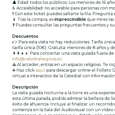
👤 Edad: todos los públicos. Los menores de 16 a
♿ Accesibilidad: no accesible para personas con m
❗ Con este ticket puedes saltarte la fila. Pregunt
📱 Tras la compra, es
imprescindible
que mires las
❓ Puedes consultar las preguntas frecuentes y s
Descuentos
👉 Para esta visita no hay reducciones. Tarifa ún
tarifa única (10€). Gratuita: menores de 8 años y d
👩‍👩‍👧‍👦 Para concertar una visita guiada fuera
info@catedralsegovia.es
⛪ Al acceder, entras en un espacio religioso. Te 
➕ Haz click
aquí
para descargar online el Folleto G
virtual e interactivo de la Catedral con información
Descripción
La visita guiada nocturna a la torre es una experie
esta última parada, podrás admirar la belleza de 
éxito de afluencia. Incluye al finalizar un recorrido
comienza en la Sala del Audiovisual con un vídeo