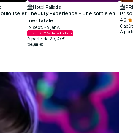
e
Hotel Palladia
PRI
Toulouse et
The Jury Experience – Une sortie en
Priso
4.6
mer fatale
6 août 
19 sept. - 9 janv.
À part
Jusqu'à 10 % de réduction
À partir de
29,50 €
26,55 €