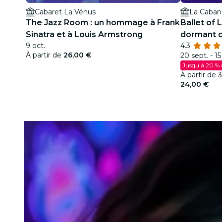
Cabaret La Vénus
La Cabane
The Jazz Room : un hommage à Frank
Ballet of L
Sinatra et à Louis Armstrong
dormant d
9 oct.
4.3
étincelant
À partir de
26,00 €
20 sept. - 15
Jusqu'à 20 % 
À partir de
3
24,00 €