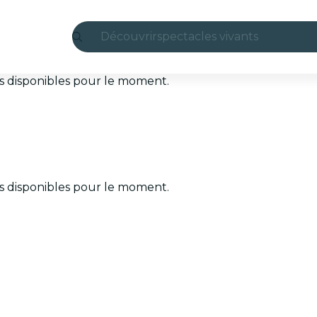
Découvrir
spectacles vivants
Madrid
ets disponibles pour le moment.
Candlelight
Londres
expériences et villes
ets disponibles pour le moment.
São Paulo
expositions
Séoul
visites urbaines
concerts