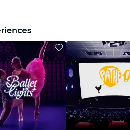
restaurants
cinéma
riences