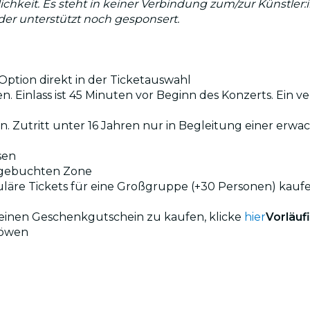
lichkeit. Es steht in keiner Verbindung zum/zur Künstler
eder unterstützt noch gesponsert.
ption direkt in der Ticketauswahl
. Einlass ist 45 Minuten vor Beginn des Konzerts. Ein ve
en. Zutritt unter 16 Jahren nur in Begleitung einer erw
sen
r gebuchten Zone
uläre Tickets für eine Großgruppe (+30 Personen) kauf
 einen Geschenkgutschein zu kaufen, klicke
hier
Vorläu
 Löwen