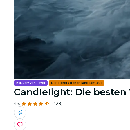
Exklusiv von Fever
Die Tickets gehen langsam aus
Candlelight: Die beste
4.6
(428)