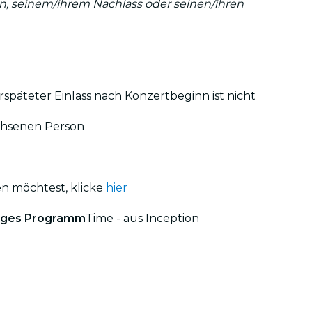
:in, seinem/ihrem Nachlass oder seinen/ihren
rspäteter Einlass nach Konzertbeginn ist nicht
achsenen Person
en möchtest, klicke
hier
figes Programm
Time - aus Inception