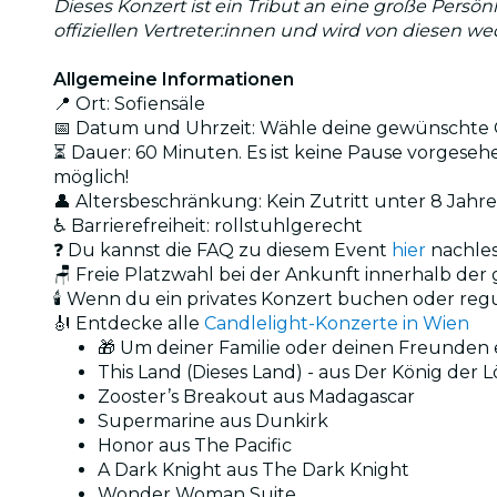
Dieses Konzert ist ein Tribut an eine große Persön
offiziellen Vertreter:innen und wird von diesen w
Allgemeine Informationen
📍 Ort: Sofiensäle
📅 Datum und Uhrzeit: Wähle deine gewünschte O
⏳ Dauer: 60 Minuten. Es ist keine Pause vorgesehen
möglich!
👤 Altersbeschränkung: Kein Zutritt unter 8 Jahr
♿ Barrierefreiheit: rollstuhlgerecht
❓ Du kannst die FAQ zu diesem Event
hier
nachle
🪑 Freie Platzwahl bei der Ankunft innerhalb de
🕯️ Wenn du ein privates Konzert buchen oder reg
🎻 Entdecke alle
Candlelight-Konzerte in Wien
🎁 Um deiner Familie oder deinen Freunden
This Land (Dieses Land) - aus Der König der
Zooster’s Breakout aus Madagascar
Supermarine aus Dunkirk
Honor aus The Pacific
A Dark Knight aus The Dark Knight
Wonder Woman Suite