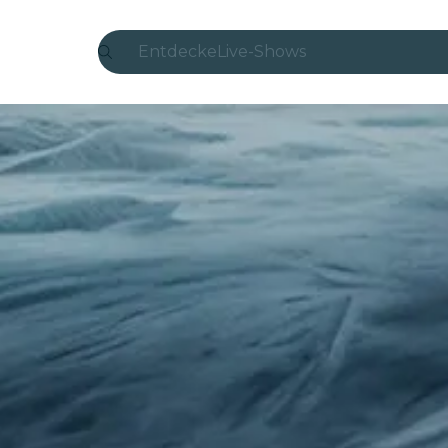
Entdecke
Live-Shows
Madrid
Candlelight
London
Erlebnisse und Städte
São Paulo
Seoul
Stadttouren
Konzerte