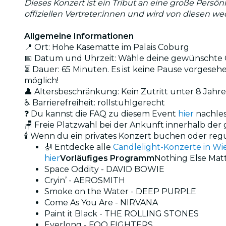
Dieses Konzert ist ein Tribut an eine große Persön
offiziellen Vertreter:innen und wird von diesen w
Allgemeine Informationen
📍 Ort: Hohe Kasematte im Palais Coburg
📅 Datum und Uhrzeit: Wähle deine gewünschte O
⏳ Dauer: 65 Minuten. Es ist keine Pause vorgesehen
möglich!
👤 Altersbeschränkung: Kein Zutritt unter 8 Jahr
♿ Barrierefreiheit: rollstuhlgerecht
❓ Du kannst die FAQ zu diesem Event
hier
nachle
🪑 Freie Platzwahl bei der Ankunft innerhalb de
🕯️ Wenn du ein privates Konzert buchen oder reg
🎻 Entdecke alle
Candlelight-Konzerte in Wi
hier
Vorläufiges Programm
Nothing Else Mat
Space Oddity - DAVID BOWIE
Cryin’ - AEROSMITH
Smoke on the Water - DEEP PURPLE
Come As You Are - NIRVANA
Paint it Black - THE ROLLING STONES
Everlong - FOO FIGHTERS