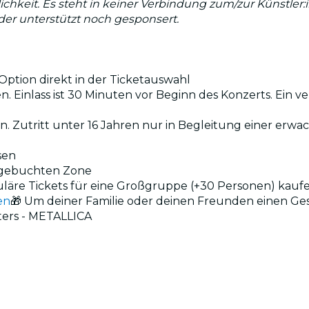
lichkeit. Es steht in keiner Verbindung zum/zur Künstler
eder unterstützt noch gesponsert.
ption direkt in der Ticketauswahl
. Einlass ist 30 Minuten vor Beginn des Konzerts. Ein ve
en. Zutritt unter 16 Jahren nur in Begleitung einer erw
sen
r gebuchten Zone
uläre Tickets für eine Großgruppe (+30 Personen) kauf
en
🎁 Um deiner Familie oder deinen Freunden einen Ge
ters - METALLICA