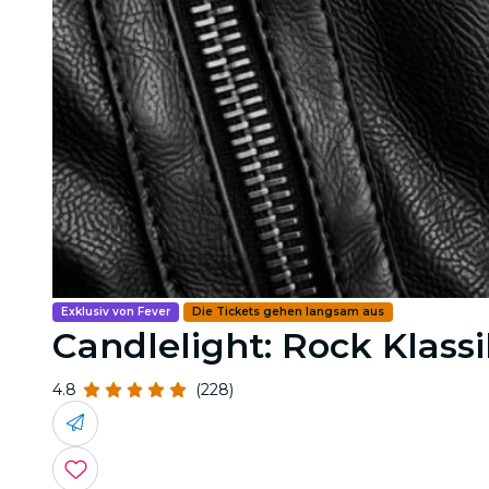
Exklusiv von Fever
Die Tickets gehen langsam aus
Candlelight: Rock Klas
4.8
(228)