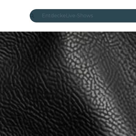
Entdecke
Live-Shows
Madrid
Candlelight
London
Erlebnisse und Städte
São Paulo
Seoul
Stadttouren
Konzerte