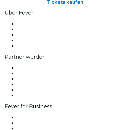
Tickets kaufen
Über Fever
Presse
Wir stellen ein!
Impressum
Geschenkgutscheine
Hilfe-Center
Partner werden
Fever Zone
Veröffentliche dein Event
Firmenevents & -vorteile
Affiliate-Programm
Botschafter & Influencer-Programm
Markenpartnerschaften
Fever for Business
Privatveranstaltungen & Gruppentickets
Firmenvorteile
Firmengeschenkkarten und -gutscheine