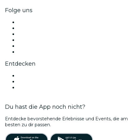
Folge uns
Facebook
X (Twitter)
Instagram
TikTok
LinkedIn
YouTube
Entdecken
Veranstaltungsorte in Augsburg
Deutschland
Bubble Planet Köln
Du hast die App noch nicht?
Entdecke bevorstehende Erlebnisse und Events, die am
besten zu dir passen.