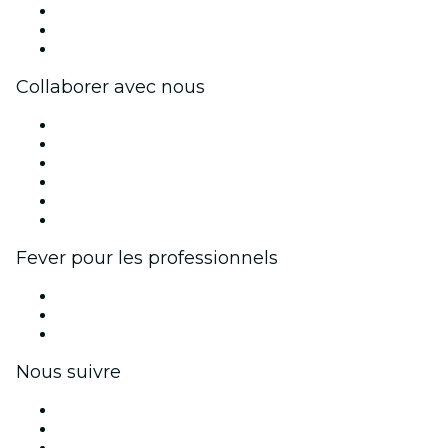
Travailler chez Fever
Cartes-cadeaux
Centre d'aide
Collaborer avec nous
Fever Zone
Publiez votre événement
Événements d'entreprise et avantages
Programme d'affiliation
Programme d'ambassadeurs et d'influenceurs
Partenariats avec des marques
Fever pour les professionnels
Événements privés et billets de groupe
Avantages pour les entreprises
Coupons et cartes cadeaux pour les entreprises
Nous suivre
Facebook
X (Twitter)