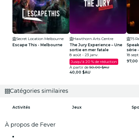
Secret Location Melbourne
Hawthorn Arts Centre
75 Re
Escape This - Melbourne
The Jury Experience – Une
Speak
sortie en mer fatale
série
8 août - 23 janv.
18 sept.
97,00
Jusqu'à 20 % de réduction
À partir de
50,00 $AU
40,00 $AU
Catégories similaires
Activités
Jeux
Spo
À propos de Fever
Presse