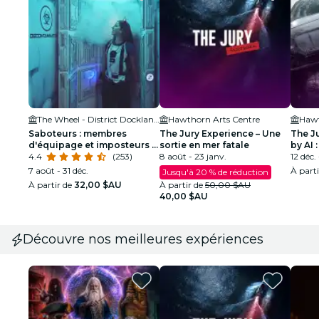
The Wheel - District Docklands
Hawthorn Arts Centre
Hawt
Saboteurs : membres
The Jury Experience – Une
The J
d'équipage et imposteurs -
sortie en mer fatale
by AI :
Mode original
4.4
(253)
8 août - 23 janv.
12 déc.
7 août - 31 déc.
À part
Jusqu'à 20 % de réduction
À partir de
32,00 $AU
À partir de
50,00 $AU
40,00 $AU
Découvre nos meilleures expériences