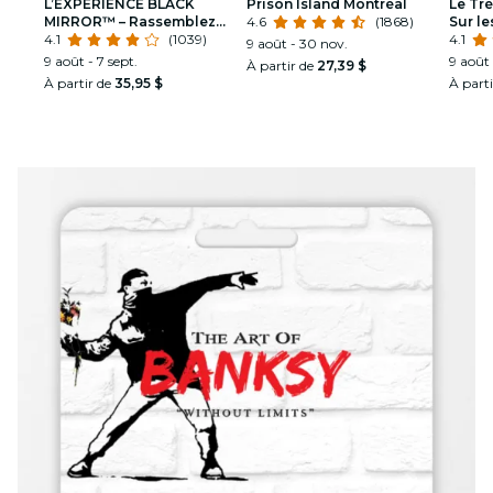
L’EXPÉRIENCE BLACK
Prison Island Montréal
Le Tré
MIRROR™ – Rassemblez
4.6
(1868)
Sur le
votre équipe. Plongez dans
4.1
(1039)
égypt
4.1
9 août - 30 nov.
l’intrigue
9 août - 7 sept.
9 août 
À partir de
27,39 $
À partir de
35,95 $
À part