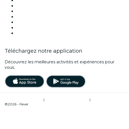
Aujourd'hui
Demain
Cette semaine
Ce week-end
Halloween
Saint Valentin
Noël
Téléchargez notre application
Découvrez les meilleures activités et expériences pour
vous.
Conditions d’utilisation
|
Politique de confidentialité
|
Gestion des cookies
©2026 - Fever