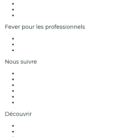
Programme d'affiliation
Programme d'ambassadeurs et d'influenceurs
Partenariats avec des marques
Fever pour les professionnels
Événements privés et billets de groupe
Avantages pour les entreprises
Coupons et cartes cadeaux pour les entreprises
Nous suivre
Facebook
X (Twitter)
Instagram
TikTok
LinkedIn
Youtube
Découvrir
Lieux d'événements à Montréal
Canada