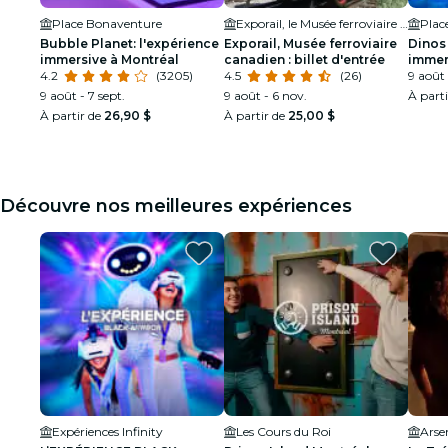
Place Bonaventure
Exporail, le Musée ferroviaire canadien
Plac
Bubble Planet: l'expérience
Exporail, Musée ferroviaire
Dinos 
immersive à Montréal
canadien : billet d'entrée
immer
4.2
(3205)
4.5
(26)
9 août 
9 août - 7 sept.
9 août - 6 nov.
À part
À partir de
26,90 $
À partir de
25,00 $
Découvre nos meilleures expériences
Expériences Infinity
Les Cours du Roi