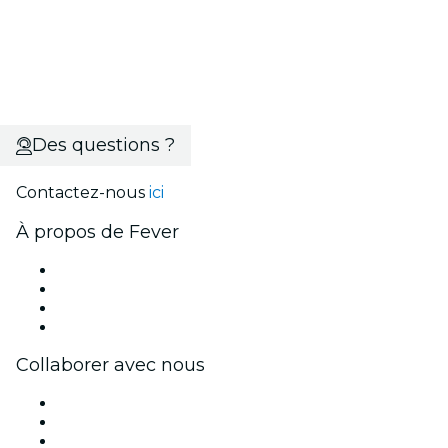
Des questions ?
Contactez-nous
ici
À propos de Fever
Presse
Travailler chez Fever
Cartes-cadeaux
Centre d'aide
Collaborer avec nous
Fever Zone
Publiez votre événement
Événements d'entreprise et avantages