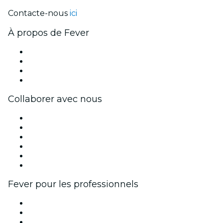
Contacte-nous
ici
À propos de Fever
Presse
Travailler chez Fever
Cartes-cadeaux
Centre d'aide
Collaborer avec nous
Fever Zone
Publiez votre événement
Événements d'entreprise et avantages
Programme d'affiliation
Programme d'ambassadeurs et d'influenceurs
Partenariats avec des marques
Fever pour les professionnels
Événements privés et billets de groupe
Avantages pour les entreprises
Coupons et cartes cadeaux pour les entreprises