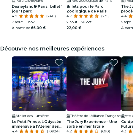
Parc Disneyland
Parc Zoologique de Paris
Théât
Disneyland® Paris : billet 1
Billets pour le Parc
The Ju
jour 1 parc
Zoologique de Paris
procès
4.9
(240)
4.7
(235)
4.4
7 août - 1 nov.
7 août - 30 oct.
5 sept.
À partir de
66,00 €
22,00 €
À part
Découvre nos meilleures expériences
Atelier des Lumières
Théâtre de l’Alliance Française
Atel
Le Petit Prince, L’Odyssée
The Jury Experience – Une
Coldpl
immersive à l’Atelier des
sortie en mer fatale
Future
Lumières
4.4
(10924)
4.2
(690)
Lumiè
4.3