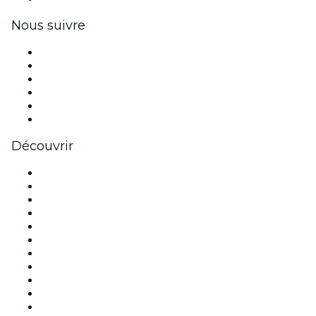
Nous suivre
Facebook
X (Twitter)
Instagram
TikTok
LinkedIn
Youtube
Découvrir
Lieux d'événements à Paris
France
Aujourd'hui
Demain
Cette semaine
Ce week-end
Halloween
Saint Valentin
Noël
Fête des mères
Nouvel An