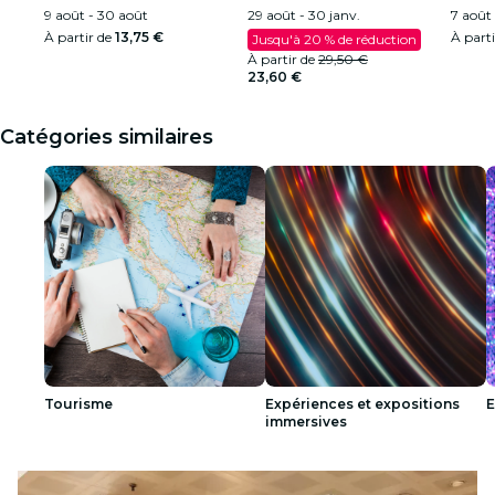
9 août - 30 août
29 août - 30 janv.
7 août 
À partir de
13,75 €
À part
Jusqu'à 20 % de réduction
À partir de
29,50 €
23,60 €
Catégories similaires
Tourisme
Expériences et expositions
E
immersives