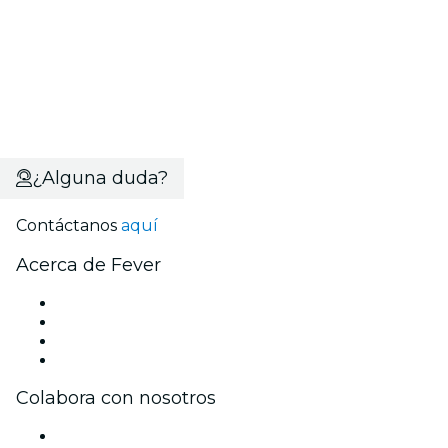
¿Alguna duda?
Contáctanos
aquí
Acerca de Fever
Prensa
Únete al equipo
Tarjetas Regalo
Centro de asistencia
Colabora con nosotros
Gestiona tu evento