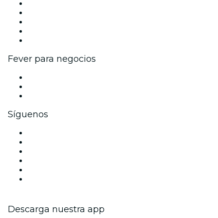
Publica tu evento
Eventos y beneficios para empresas
Programa de Afiliados
Programa de embajadores e influencers
Colaboraciones de marca
Fever para negocios
Eventos privados y entradas de grupo
Beneficios corporativos
Tarjetas y cupones de regalo corporativos
Síguenos
Facebook
X (Twitter)
Instagram
TikTok
LinkedIn
Youtube
Descarga nuestra app