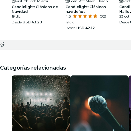
First Church Miami
Eden Roc Miami Beach
Font
Candlelight: Clásicos de
Candlelight: Clásicos
Candle
Navidad
navideños
Hallo
19 dic
4.8
(32)
23 oct
Desde
USD 43.20
19 dic
Desde
Desde
USD 42.12
Categorías relacionadas