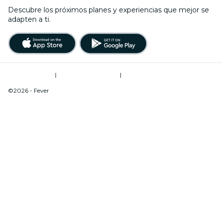
Descubre los próximos planes y experiencias que mejor se
adapten a ti.
Términos de uso
|
Política de privacidad
|
Do Not Sell My Personal Information / Cookies Management
©2026 - Fever