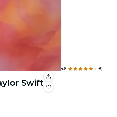
4.8
(98)
aylor Swift