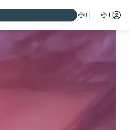
IT
IT