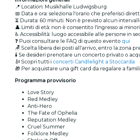
📍 Location: Musikhalle Ludwigsburg
📅 Data e ora: seleziona l'orario che preferisci dire
⏳ Durata: 60 minuti. Non è previsto alcun intervall
👤 Limiti di età: non è consentito l'ingresso ai min
♿ Accessibilità: luogo accessibile alle persone in sed
❓ Puoi consultare le FAQ di questo evento
qui
🪑 Scelta libera dei posti all'arrivo, entro la zona p
🕯️ Se desideri prenotare un concerto privato o ac
🎻 Scopri tutti i
concerti Candlelight a Stoccarda
🎁 Per acquistare una gift card da regalare a familiar
Programma provvisorio
Love Story
Red Medley
Anti-Hero
The Fate of Ophelia
Reputation Medley
Cruel Summer
Folklore Medley