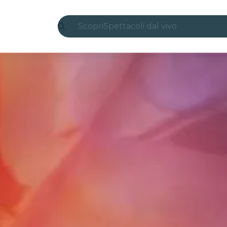
Scopri
Spettacoli dal vivo
Madrid
Candlelight
Londra
Esperienze e città
San Paolo
Mostre
Seoul
Tour città
Concerti