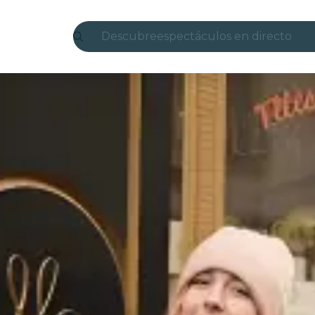
Descubre
espectáculos en directo
Madrid
candlelight
Londres
experiencias y ciudades
São Paulo
exposiciones
Seúl
recorridos por la ciudad
conciertos