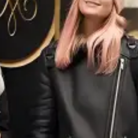
restaurantes
cine