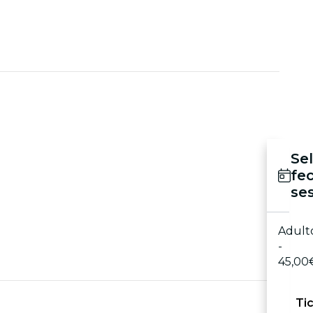
Se
fe
se
Adult
-
45,00
Ti