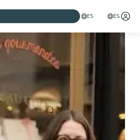
ES
ES