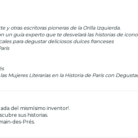
y otras escritoras pioneras de la Orilla Izquierda.
n guía experto que te desvelará las historias de iconos l
ocales para degustar deliciosos dulces franceses
arís
és
as Mujeres Literarias en la Historia de París con Degusta
lada del mismísimo inventor!.
cubre sus historias.
rmain-des-Prés.