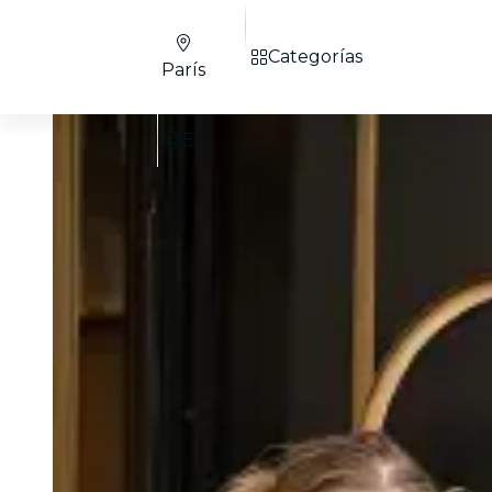
Categorías
París
ES