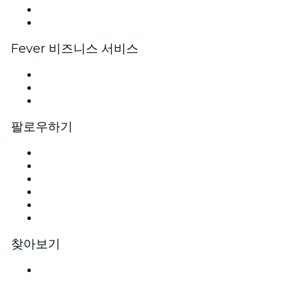
앰배서더 및 인플루언서 프로그램
브랜드 파트너십
Fever 비즈니스 서비스
프라이빗 이벤트 · 단체 티켓
기업 전용 혜택
기업용 기프트 카드 및 바우처
팔로우하기
페이스북
X (Twitter)
Instagram
틱톡
링크드인
유튜브
찾아보기
대한민국