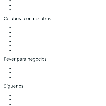
Becas de Excelencia
Tarjetas Regalo
Centro de asistencia
Colabora con nosotros
Gestiona tu evento
Publica tu evento
Eventos y beneficios para empresas
Programa de Afiliados
Programa de embajadores e influencers
Colaboraciones de marca
Fever para negocios
Eventos privados y entradas de grupo
Beneficios corporativos
Tarjetas y cupones de regalo corporativos
Síguenos
Facebook
X (Twitter)
Instagram