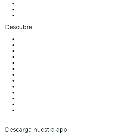
TikTok
LinkedIn
Youtube
Descubre
Locales y espacios de eventos en Madrid
España
Hoy
Mañana
Esta semana
Este fin de semana
Halloween
San Valentín
Team Building Madrid
La La Love You
Viva Suecia
Navidad
Año Nuevo
Descarga nuestra app