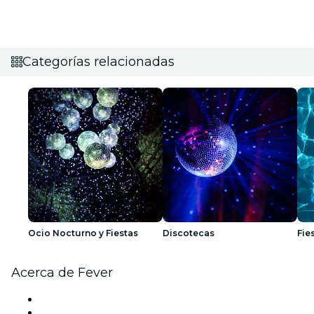
Categorías relacionadas
Ocio Nocturno y Fiestas
Discotecas
Fie
Acerca de Fever
Prensa
Únete al equipo