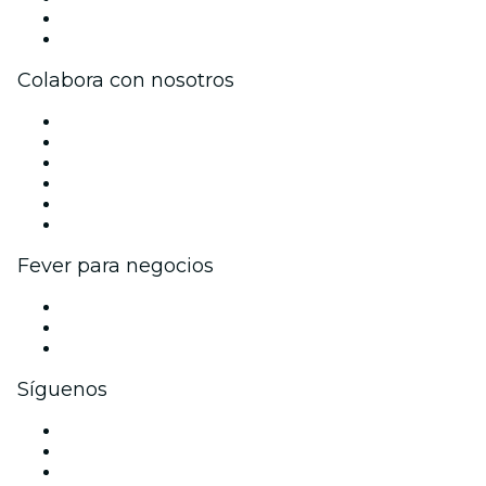
Tarjetas Regalo
Centro de asistencia
Colabora con nosotros
Gestiona tu evento
Publica tu evento
Eventos y beneficios para empresas
Programa de Afiliados
Programa de embajadores e influencers
Colaboraciones de marca
Fever para negocios
Eventos privados y entradas de grupo
Beneficios corporativos
Tarjetas y cupones de regalo corporativos
Síguenos
Facebook
X (Twitter)
Instagram