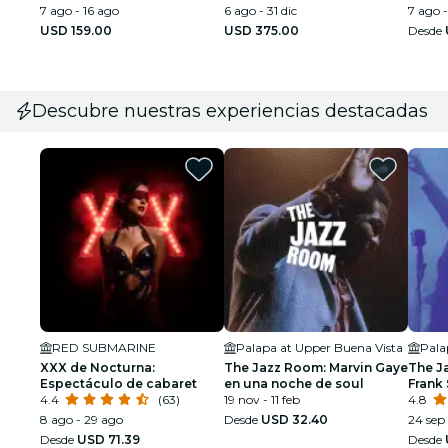
Caribbean Spirit
7 ago - 16 ago
capitán, snorkel y
6 ago - 31 dic
7 ago -
Millionaire Row
USD 159.00
USD 375.00
Desde
Descubre nuestras experiencias destacadas
RED SUBMARINE
Palapa at Upper Buena Vista
Pala
XXX de Nocturna:
The Jazz Room: Marvin Gaye
The J
Espectáculo de cabaret
en una noche de soul
Frank 
4.4
(63)
19 nov - 11 feb
Armst
4.8
8 ago - 29 ago
Desde
USD 32.40
24 sep 
Desde
USD 71.39
Desde