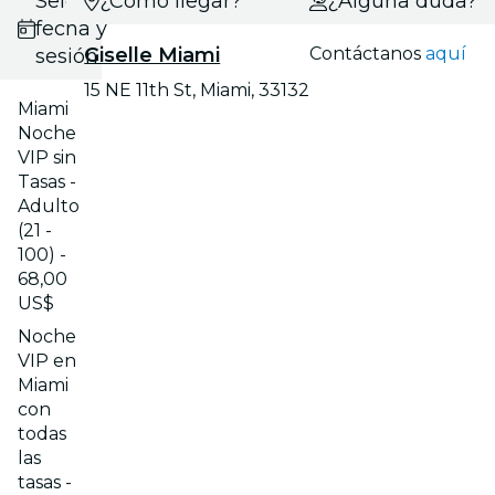
Selecciona
¿Cómo llegar?
¿Alguna duda?
fecha y
Giselle Miami
Contáctanos
aquí
sesión
15 NE 11th St, Miami, 33132
Miami
Noche
VIP sin
Tasas -
Adulto
(21 -
100) -
68,00
US$
Noche
VIP en
Miami
con
todas
las
tasas -