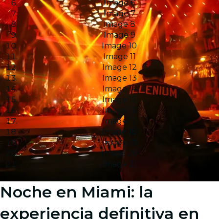
Image 6
Image 7
Image 8
Image 9
Image 10
Image 11
Image 12
Image 13
Image 14
Image 15
Image 16
Image 17
Image 18
Image 19
Image 20
Image 21
Noche en Miami: la
experiencia definitiva en