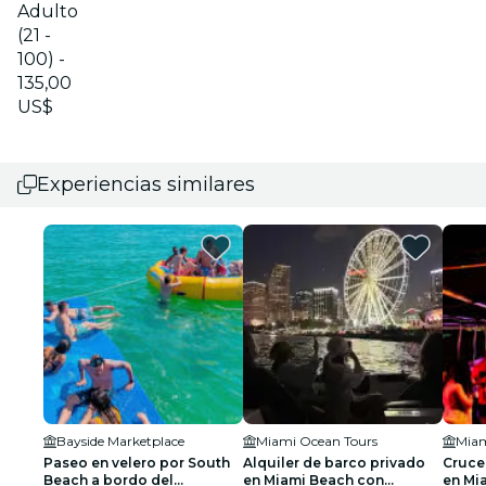
Adulto
(21 -
100) -
135,00
US$
Experiencias similares
Bayside Marketplace
Miami Ocean Tours
Miam
Paseo en velero por South
Alquiler de barco privado
Crucer
Beach a bordo del
en Miami Beach con
en Mi