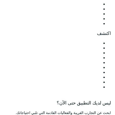
X (Twitter)
Instagram
TikTok
LinkedIn
Youtube
اكتشف
أماكن الفعاليات في دبي
الإمارات العربية المتحدة
اليوم
غداً
هذا الأسبوع
This Weekend
هالوين
الهالوين
عيد الحب
عيد الميلاد
ليس لديك التطبيق حتى الآن؟
ابحث عن التجارب القريبة والفعاليات القادمة التي تلبي احتياجاتك.