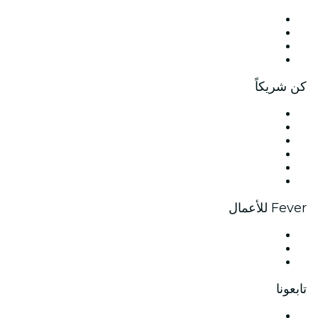
صحافة
وظائف
بطاقات الهدايا
مركز المساعدة
كن شريكاً
إدارة فعاليتك
أدرج فعاليتك
فعاليات ومميزات الشركات
برنامج الشراكة
برنامج السفراء والمؤثرين
شراكة العلامات التجارية
Fever للأعمال
الفعاليات الخاصة وتذاكر المجموعات
مزايا الشركات
بطاقات وقسائم هدايا الشركات
تابعونا
Facebook