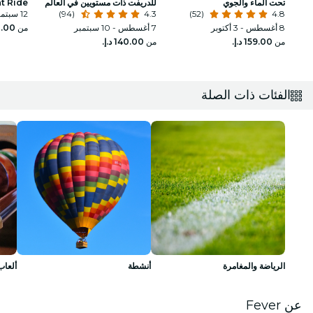
تحت الماء والجوي
للدريفت ذات مستويين في العالم
t Ride
4.8
(52)
4.3
(94)
12 سبتمبر
8 أغسطس - 3 أكتوبر
7 أغسطس - 10 سبتمبر
من
من
من
الفئات ذات الصلة
الرياضة والمغامرة
أنشطة
ألعاب
عن Fever