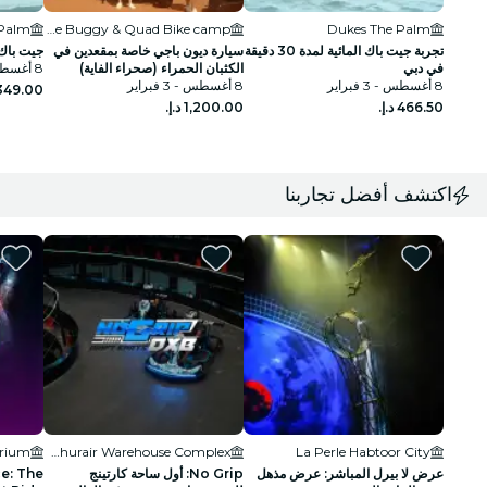
High Hills Tourism - Dune Buggy & Quad Bike camp
Dukes The Palm
تجربة جيت باك المائية لمدة 30 دقيقة
سيارة ديون باجي خاصة بمقعدين في
جيت باك 
في دبي
الكثبان الحمراء (صحراء الفاية)
8 أغسطس - 3 فبراير
8 أغسطس - 3 فبراير
8 أغسطس - 3 فبراير
اكتشف أفضل تجاربنا
Al Ghurair Warehouse Complex
La Perle Habtoor City
عرض لا بيرل المباشر: عرض مذهل
No Grip: أول ساحة كارتينج
e: The