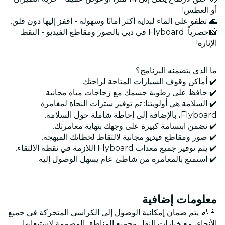
أو الغطس!
🌊 تطفو على الماء لبداية أكثر أمانًا وسهولة - اقفز إليها دون قلق.
📸حصرياً: Flyboard في دبي بالصور ومقاطع الفيديو - التقط
الإثارة!
ما الذي يتضمنه البرنامج؟
✔️ أماكن وقوف السيارات المتاحة لراحتك.
✔️ حافظ على رطوبة جسمك مع زجاجات مياه مجانية.
✔️ السلامة هي أولويتنا: تم توفير سترات النجاة لمغامرة
Flyboard، بالإضافة إلى إحاطة شاملة حول السلامة.
✔️ نضمن ابتسامة كبيرة على وجهك بنهاية مغامرتك.
✔️ صور ومقاطع فيديو مجانية لالتقاط لحظاتك المبهجة.
✔️ يتم توفير جميع معدات Flyboard اللازمة في نقطة الالتقاء.
✔️ استمتع بالمغامرة من شاطئ عام يسهل الوصول إليه.
معلومات إضافية
👩‍🦽 يتم ضمان إمكانية الوصول إلى الكراسي المتحركة في جميع
الأنحاء، مع خيارات النقل وجميع المناطق المصممة لاستيعابها.