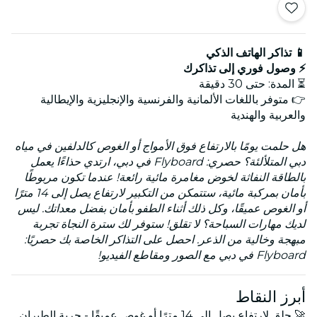
📱 تذاكر الهاتف الذكي
⚡ وصول فوري إلى تذاكرك
⏳ المدة: حتى 30 دقيقة
👉 متوفر باللغات الألمانية والفرنسية والإنجليزية والإيطالية
والعربية والهندية
هل حلمت يومًا بالارتفاع فوق الأمواج أو الغوص كالدلفين في مياه
دبي المتلألئة؟ حصري: Flyboard في دبي، ارتدي حذاءًا يعمل
بالطاقة النفاثة لخوض مغامرة مائية رائعة! عندما تكون مربوطًا
بأمان بمركبة مائية، ستتمكن من التكبير لارتفاع يصل إلى 14 مترًا
أو الغوص عميقًا، وكل ذلك أثناء الطفو بأمان بفضل معداتك. ليس
لديك مهارات السباحة؟ لا تقلق! ستوفر لك سترة النجاة تجربة
مبهجة وخالية من الذعر. احصل على التذاكر الخاصة بك حصريًا:
Flyboard في دبي مع الصور ومقاطع الفيديو!
أبرز النقاط
🚀 حلق لارتفاع يصل إلى 14 مترًا أو غوص عميقًا - حرية الطيران